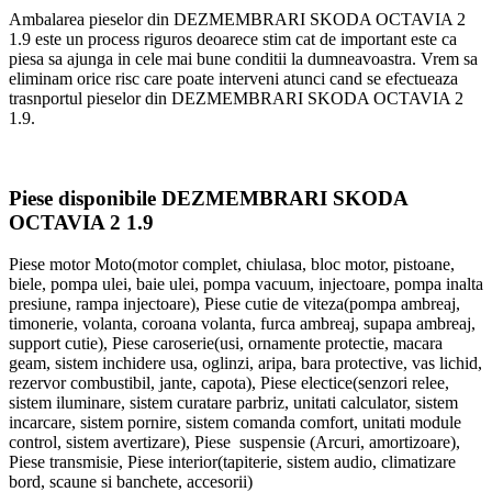
Ambalarea pieselor din DEZMEMBRARI SKODA OCTAVIA 2
1.9 este un process riguros deoarece stim cat de important este ca
piesa sa ajunga in cele mai bune conditii la dumneavoastra. Vrem sa
eliminam orice risc care poate interveni atunci cand se efectueaza
trasnportul pieselor din DEZMEMBRARI SKODA OCTAVIA 2
1.9.
Piese disponibile DEZMEMBRARI SKODA
OCTAVIA 2 1.9
Piese motor Moto(motor complet, chiulasa, bloc motor, pistoane,
biele, pompa ulei, baie ulei, pompa vacuum, injectoare, pompa inalta
presiune, rampa injectoare), Piese cutie de viteza(pompa ambreaj,
timonerie, volanta, coroana volanta, furca ambreaj, supapa ambreaj,
support cutie), Piese caroserie(usi, ornamente protectie, macara
geam, sistem inchidere usa, oglinzi, aripa, bara protective, vas lichid,
rezervor combustibil, jante, capota), Piese electice(senzori relee,
sistem iluminare, sistem curatare parbriz, unitati calculator, sistem
incarcare, sistem pornire, sistem comanda comfort, unitati module
control, sistem avertizare), Piese suspensie (Arcuri, amortizoare),
Piese transmisie, Piese interior(tapiterie, sistem audio, climatizare
bord, scaune si banchete, accesorii)