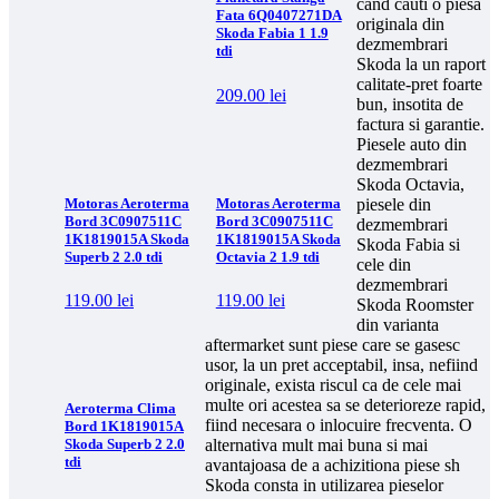
cand cauti o piesa
Fata 6Q0407271DA
originala din
Skoda Fabia 1 1.9
dezmembrari
tdi
Skoda la un raport
calitate-pret foarte
209.00
lei
bun, insotita de
factura si garantie.
Piesele auto din
dezmembrari
Skoda Octavia,
Motoras Aeroterma
Motoras Aeroterma
piesele din
Bord 3C0907511C
Bord 3C0907511C
dezmembrari
1K1819015A Skoda
1K1819015A Skoda
Skoda Fabia si
Superb 2 2.0 tdi
Octavia 2 1.9 tdi
cele din
dezmembrari
119.00
lei
119.00
lei
Skoda Roomster
din varianta
aftermarket sunt piese care se gasesc
usor, la un pret acceptabil, insa, nefiind
originale, exista riscul ca de cele mai
multe ori acestea sa se deterioreze rapid,
Aeroterma Clima
fiind necesara o inlocuire frecventa. O
Bord 1K1819015A
alternativa mult mai buna si mai
Skoda Superb 2 2.0
tdi
avantajoasa de a achizitiona piese sh
Skoda consta in utilizarea pieselor