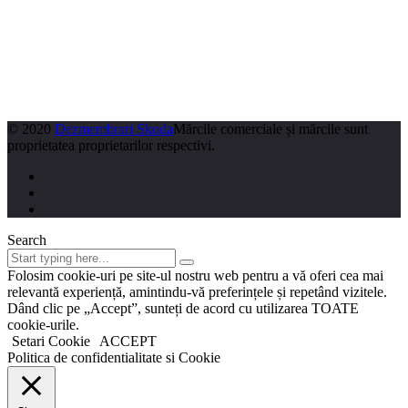
© 2020
Dezmembrari Skoda
Mărcile comerciale și mărcile sunt
proprietatea proprietarilor respectivi.
Search
Folosim cookie-uri pe site-ul nostru web pentru a vă oferi cea mai
relevantă experiență, amintindu-vă preferințele și repetând vizitele.
Dând clic pe „Accept”, sunteți de acord cu utilizarea TOATE
cookie-urile.
Setari Cookie
ACCEPT
Politica de confidentialitate si Cookie