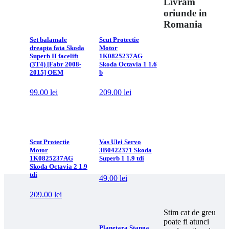
Livram
oriunde in
Romania
Set balamale
Scut Protectie
Piese livrare de noi
dreapta fata Skoda
Motor
sunt foarte bine
Superb II facelift
1K0825237AG
ambalate astfel
(3T4) [Fabr 2008-
Skoda Octavia 1 1.6
incat eliminam
2015] OEM
b
riscul defectarii lor
din cazuza
99.00
lei
209.00
lei
transportului
Scut Protectie
Vas Ulei Servo
Motor
3B0422371 Skoda
1K0825237AG
Superb 1 1.9 tdi
Skoda Octavia 2 1.9
tdi
49.00
lei
209.00
lei
Stim cat de greu
poate fi atunci
Planetara Stanga