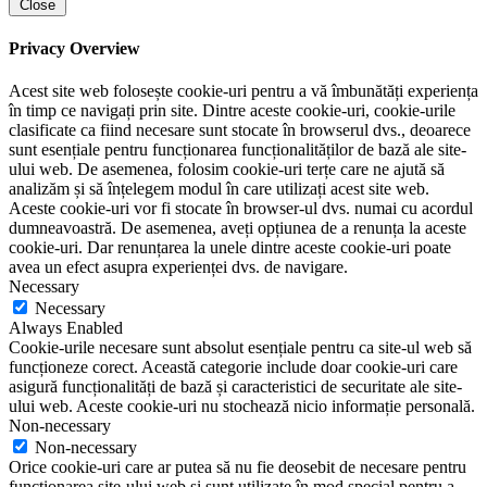
Close
Privacy Overview
Acest site web folosește cookie-uri pentru a vă îmbunătăți experiența
în timp ce navigați prin site. Dintre aceste cookie-uri, cookie-urile
clasificate ca fiind necesare sunt stocate în browserul dvs., deoarece
sunt esențiale pentru funcționarea funcționalităților de bază ale site-
ului web. De asemenea, folosim cookie-uri terțe care ne ajută să
analizăm și să înțelegem modul în care utilizați acest site web.
Aceste cookie-uri vor fi stocate în browser-ul dvs. numai cu acordul
dumneavoastră. De asemenea, aveți opțiunea de a renunța la aceste
cookie-uri. Dar renunțarea la unele dintre aceste cookie-uri poate
avea un efect asupra experienței dvs. de navigare.
Necessary
Necessary
Always Enabled
Cookie-urile necesare sunt absolut esențiale pentru ca site-ul web să
funcționeze corect. Această categorie include doar cookie-uri care
asigură funcționalități de bază și caracteristici de securitate ale site-
ului web. Aceste cookie-uri nu stochează nicio informație personală.
Non-necessary
Non-necessary
Orice cookie-uri care ar putea să nu fie deosebit de necesare pentru
funcționarea site-ului web și sunt utilizate în mod special pentru a