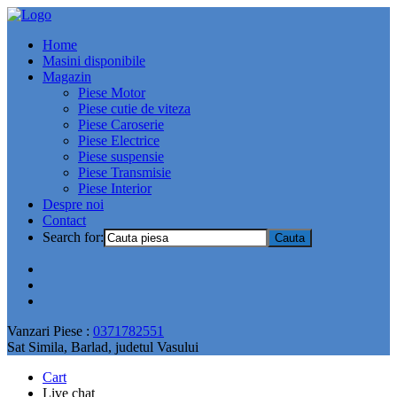
Home
Masini disponibile
Magazin
Piese Motor
Piese cutie de viteza
Piese Caroserie
Piese Electrice
Piese suspensie
Piese Transmisie
Piese Interior
Despre noi
Contact
Search for:
Vanzari Piese :
0371782551
Sat Simila, Barlad, judetul Vasului
Cart
Live chat