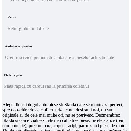
Retur
Retur gratuit in 14 zile
Ambalarea pieselor
Oferim servicii premim de ambalare a pieselor achizitionate
Plata rapida
Plata rapida cu cardul sau la primirea coletului
Alege din catalogul auto piese sh Skoda care se monteaza perfect,
spre deosebire de cele aftermarket care, desi sunt noi, nu sunt
originale si, de cele mai multe ori, nu se potrivesc. Dezmembrez
Skoda si comercializez cele mai calitative piese, fie ele statice (parti
componente), precum bara, capota, aripi, parbriz, ori piese de motor
Skoda, sau directie, calitatea lor fiind garantata de starea perfecta de