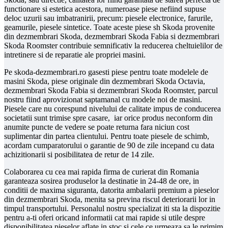
functionare si estetica acestora, numeroase piese nefiind supuse
deloc uzurii sau imbatranirii, precum: piesele electronice, farurile,
geamurile, piesele sintetice. Toate aceste piese sh Skoda provenite
din dezmembrari Skoda, dezmembrari Skoda Fabia si dezmembrari
Skoda Roomster contribuie semnificativ la reducerea cheltuielilor de
intretinere si de reparatie ale propriei masini.
Pe skoda-dezmembrari.ro gasesti piese pentru toate modelele de
masini Skoda, piese originale din dezmembrari Skoda Octavia,
dezmembrari Skoda Fabia si dezmembrari Skoda Roomster, parcul
nostru fiind aprovizionat saptamanal cu modele noi de masini.
Piesele care nu corespund nivelului de calitate impus de conducerea
societatii sunt trimise spre casare, iar orice produs neconform din
anumite puncte de vedere se poate returna fara niciun cost
suplimentar din partea clientului. Pentru toate piesele de schimb,
acordam cumparatorului o garantie de 90 de zile incepand cu data
achizitionarii si posibilitatea de retur de 14 zile.
Colaborarea cu cea mai rapida firma de curierat din Romania
garanteaza sosirea produselor la destinatie in 24-48 de ore, in
conditii de maxima siguranta, datorita ambalarii premium a pieselor
din dezmembrari Skoda, menita sa previna riscul deteriorarii lor in
timpul transportului. Personalul nostru specializat iti sta la dispozitie
pentru a-ti oferi oricand informatii cat mai rapide si utile despre
disponibilitatea pieselor aflate in stoc si cele ce urmeaza sa le primim