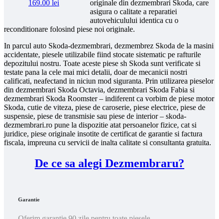
originale din dezmembrari Skoda, care
169.00
lei
asigura o calitate a reparatiei
autovehiculului identica cu o
reconditionare folosind piese noi originale.
In parcul auto Skoda-dezmembrari, dezmembrez Skoda de la masini
accidentate, piesele utilizabile fiind stocate sistematic pe rafturile
depozitului nostru. Toate aceste piese sh Skoda sunt verificate si
testate pana la cele mai mici detalii, doar de mecanicii nostri
calificati, neafectand in niciun mod siguranta. Prin utilizarea pieselor
din dezmembrari Skoda Octavia, dezmembrari Skoda Fabia si
dezmembrari Skoda Roomster – indiferent ca vorbim de piese motor
Skoda, cutie de viteza, piese de caroserie, piese electrice, piese de
suspensie, piese de transmisie sau piese de interior – skoda-
dezmembrari.ro pune la dispozitie atat persoanelor fizice, cat si
juridice, piese originale insotite de certificat de garantie si factura
fiscala, impreuna cu servicii de inalta calitate si consultanta gratuita.
De ce sa alegi Dezmembraru?
Garantie
Oferim garantie 90 zile pentru toate piesele