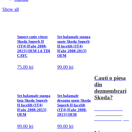
Show all
Suport cutie viteze
Set balamale stanga
Skoda Superb II
spate Skoda Superb
(3T4) [Fabr 2008-
II facelift (3T4)
2015] OEM 1.6 TDI
[Fabr 2008-2015]
CAYC
OEM
75.00
lei
99.00
lei
Cauti o piesa
din
dezmembrari
Set balamale stanga
Set balamale
Skoda?
fata Skoda Superb
dreapta spate Skoda
II facelift (3T4)
Superb II facelift
Contacteaza-ne
[Fabr 2008-2015]
(3T4) [Fabr 2008-
pentru cele mai
OEM
2015] OEM
bune oferte de pret
99.00
lei
99.00
lei