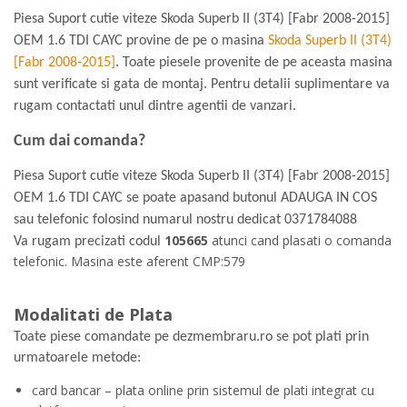
Piesa Suport cutie viteze Skoda Superb II (3T4) [Fabr 2008-2015]
OEM 1.6 TDI CAYC provine de pe o masina
Skoda Superb II (3T4)
[Fabr 2008-2015]
. Toate piesele provenite de pe aceasta masina
sunt verificate si gata de montaj. Pentru detalii suplimentare va
rugam contactati unul dintre agentii de vanzari.
Cum dai comanda?
Piesa Suport cutie viteze Skoda Superb II (3T4) [Fabr 2008-2015]
OEM 1.6 TDI CAYC se poate apasand butonul ADAUGA IN COS
sau telefonic folosind numarul nostru dedicat
0371784088
105665
atunci cand plasati o comanda
Va rugam precizati codul
telefonic. Masina este aferent CMP:579
Modalitati de Plata
Toate piese comandate pe dezmembraru.ro se pot plati prin
urmatoarele metode:
card bancar – plata online prin sistemul de plati integrat cu