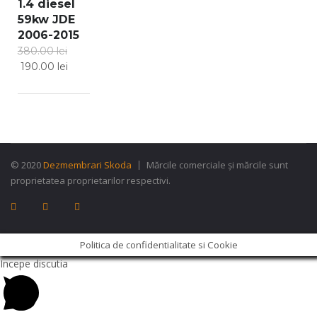
1.4 diesel
59kw JDE
2006-2015
380.00
lei
190.00
lei
© 2020
Dezmembrari Skoda
Mărcile comerciale și mărcile sunt
proprietatea proprietarilor respectivi.
Politica de confidentialitate si Cookie
Incepe discutia