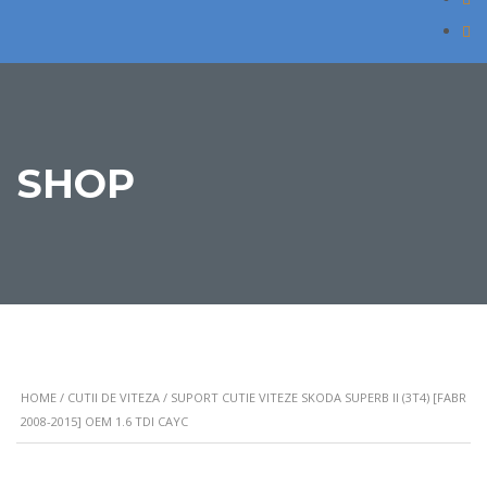
SHOP
HOME
/
CUTII DE VITEZA
/ SUPORT CUTIE VITEZE SKODA SUPERB II (3T4) [FABR
2008-2015] OEM 1.6 TDI CAYC