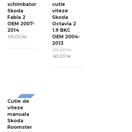
SALE!
schimbator
cutie
Skoda
viteze
Fabia 2
Skoda
OEM 2007-
Octavia 2
2014
1.9 BKC
OEM 2004-
105.00
lei
2013
120.00
lei
60.00
lei
Cutie de
SALE!
viteze
manuala
Skoda
Roomster