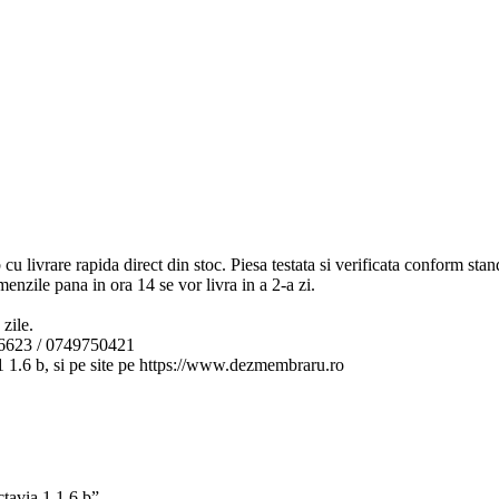
ivrare rapida direct din stoc. Piesa testata si verificata conform st
menzile pana in ora 14 se vor livra in a 2-a zi.
zile.
96623 / 0749750421
.6 b, si pe site pe https://www.dezmembraru.ro
tavia 1 1.6 b”