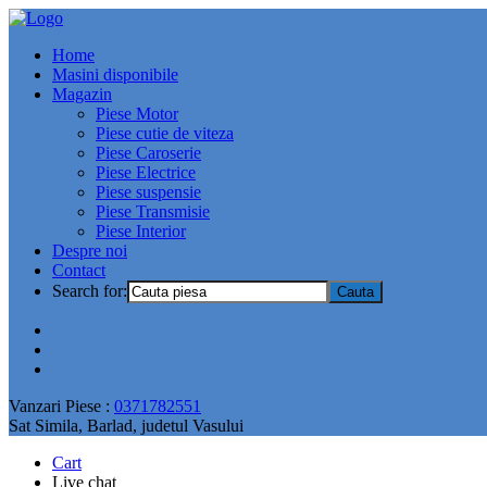
Home
Masini disponibile
Magazin
Piese Motor
Piese cutie de viteza
Piese Caroserie
Piese Electrice
Piese suspensie
Piese Transmisie
Piese Interior
Despre noi
Contact
Search for:
Vanzari Piese :
0371782551
Sat Simila, Barlad, judetul Vasului
Cart
Live chat