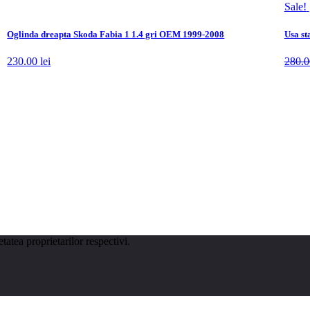
Sale!
Oglinda dreapta Skoda Fabia 1 1.4 gri OEM 1999-2008
Usa s
230.00
lei
280.
tatea proprietarilor respectivi.