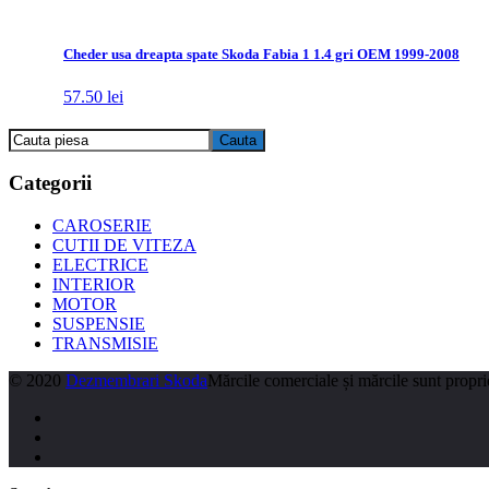
Cheder usa dreapta spate Skoda Fabia 1 1.4 gri OEM 1999-2008
57.50
lei
Categorii
CAROSERIE
CUTII DE VITEZA
ELECTRICE
INTERIOR
MOTOR
SUSPENSIE
TRANSMISIE
© 2020
Dezmembrari Skoda
Mărcile comerciale și mărcile sunt proprie