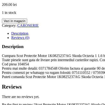
209.00
lei
1 in stock
Vezi in magazin
Category:
CAROSERIE
Description
Reviews (0)
Description
Cumpara Scut Protectie Motor 1K0825237AG Skoda Octavia 1 1.6 b cu l
Toate piesele sunt gata de livrare prin intermediul curierilor rapizi. Co
Cod piesa 104054
Pentru mai multe detalii: 0371784548 Oferim factura si garantie 90 de 
Pentru comenzi pe whatsapp va rugam folositi: 0751110552 / 07593
Puteti comanda Scut Protectie Motor 1K0825237AG Skoda Octavia 1 1
Reviews
There are no reviews yet.
Be the first to review “Scut Protectie Motor 1K0825237AG Skoda Oc