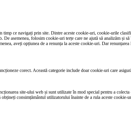
 timp ce navigați prin site. Dintre aceste cookie-uri, cookie-urile clasif
eb. De asemenea, folosim cookie-uri terțe care ne ajută să analizăm și să
nea, aveți opțiunea de a renunța la aceste cookie-uri. Dar renunțarea l
ncționeze corect. Această categorie include doar cookie-uri care asigură f
ționarea site-ului web și sunt utilizate în mod special pentru a colecta d
obțineți consimțământul utilizatorului înainte de a rula aceste cookie-ur