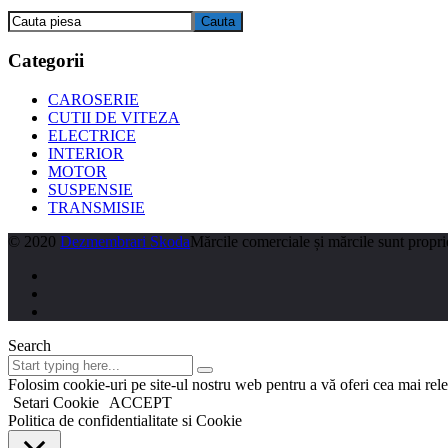
Categorii
CAROSERIE
CUTII DE VITEZA
ELECTRICE
INTERIOR
MOTOR
SUSPENSIE
TRANSMISIE
© 2020
Dezmembrari Skoda
Mărcile comerciale și mărcile sunt proprie
Search
Folosim cookie-uri pe site-ul nostru web pentru a vă oferi cea mai rel
Setari Cookie
ACCEPT
Politica de confidentialitate si Cookie