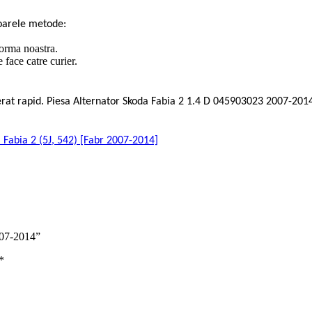
oarele metode:
forma noastra.
face catre curier.
rierat rapid. Piesa Alternator Skoda Fabia 2 1.4 D 045903023 2007-20
a Fabia 2 (5J, 542) [Fabr 2007-2014]
007-2014”
*