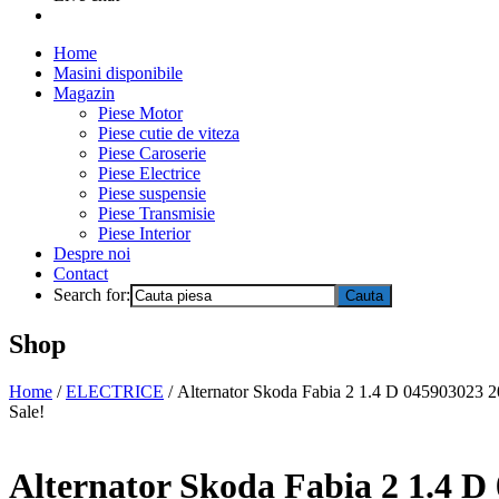
Home
Masini disponibile
Magazin
Piese Motor
Piese cutie de viteza
Piese Caroserie
Piese Electrice
Piese suspensie
Piese Transmisie
Piese Interior
Despre noi
Contact
Search for:
Shop
Home
/
ELECTRICE
/ Alternator Skoda Fabia 2 1.4 D 045903023 
Sale!
Alternator Skoda Fabia 2 1.4 D