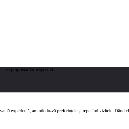
tatea proprietarilor respectivi.
evantă experiență, amintindu-vă preferințele și repetând vizitele. Dând 