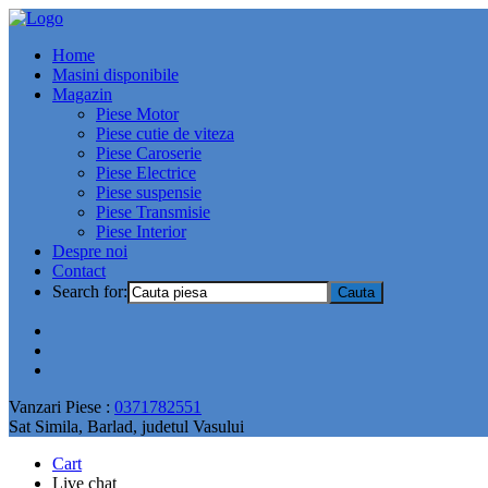
Home
Masini disponibile
Magazin
Piese Motor
Piese cutie de viteza
Piese Caroserie
Piese Electrice
Piese suspensie
Piese Transmisie
Piese Interior
Despre noi
Contact
Search for:
Vanzari Piese :
0371782551
Sat Simila, Barlad, judetul Vasului
Cart
Live chat