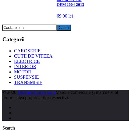
OEM 2004-2013
69.00
lei
Categorii
CAROSERIE
CUTII DE VITEZA
ELECTRICE
INTERIOR
MOTOR
SUSPENSIE
TRANSMISIE
© 2020
Dezmembrari Skoda
Mărcile comerciale și mărcile sunt
proprietatea proprietarilor respectivi.
Search