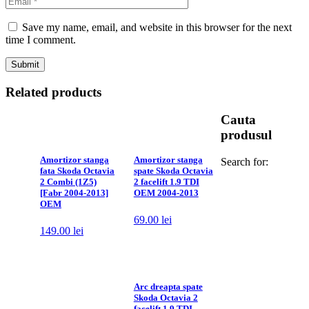
Save my name, email, and website in this browser for the next
time I comment.
Related products
Cauta
produsul
Amortizor stanga
Amortizor stanga
Search for:
fata Skoda Octavia
spate Skoda Octavia
2 Combi (1Z5)
2 facelift 1.9 TDI
[Fabr 2004-2013]
OEM 2004-2013
OEM
69.00
lei
149.00
lei
Arc dreapta spate
Skoda Octavia 2
facelift 1.9 TDI