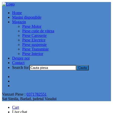
Home
Masini disponibile
Magazin
Piese Motor
Piese cutie de viteza
Piese Caroserie
Piese Electrice
Piese suspensie
Piese Transmisie
Piese Interior
Despre noi
Contact
Search for:
Vanzari Piese :
0371782551
Sat Simila, Barlad, judetul Vasului
Cart
Live chat