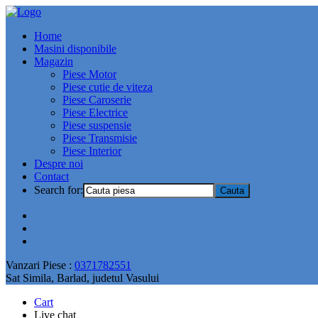
Home
Masini disponibile
Magazin
Piese Motor
Piese cutie de viteza
Piese Caroserie
Piese Electrice
Piese suspensie
Piese Transmisie
Piese Interior
Despre noi
Contact
Search for:
Vanzari Piese :
0371782551
Sat Simila, Barlad, judetul Vasului
Cart
Live chat