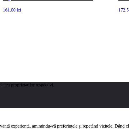
161.00
lei
172.
tatea proprietarilor respectivi.
evantă experiență, amintindu-vă preferințele și repetând vizitele. Dând 