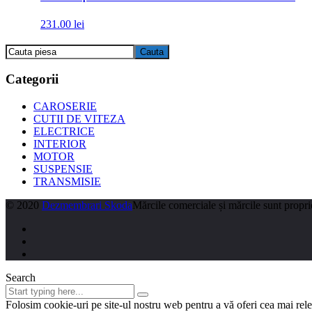
231.00
lei
Categorii
CAROSERIE
CUTII DE VITEZA
ELECTRICE
INTERIOR
MOTOR
SUSPENSIE
TRANSMISIE
© 2020
Dezmembrari Skoda
Mărcile comerciale și mărcile sunt proprie
Search
Folosim cookie-uri pe site-ul nostru web pentru a vă oferi cea mai rel