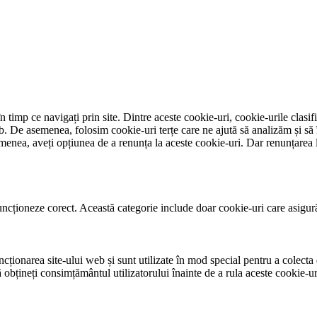
 timp ce navigați prin site. Dintre aceste cookie-uri, cookie-urile clasif
eb. De asemenea, folosim cookie-uri terțe care ne ajută să analizăm și să
nea, aveți opțiunea de a renunța la aceste cookie-uri. Dar renunțarea l
ncționeze corect. Această categorie include doar cookie-uri care asigură f
ționarea site-ului web și sunt utilizate în mod special pentru a colecta d
obțineți consimțământul utilizatorului înainte de a rula aceste cookie-ur