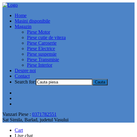
Home
Masini disponibile
Magazin
Piese Motor
Piese cutie de viteza
Piese Caroserie
Piese Electrice
Piese suspensie
Piese Transmisie
Piese Interior
Despre noi
Contact
Search for:
Vanzari Piese :
0371782551
Sat Simila, Barlad, judetul Vasului
Cart
Live chat