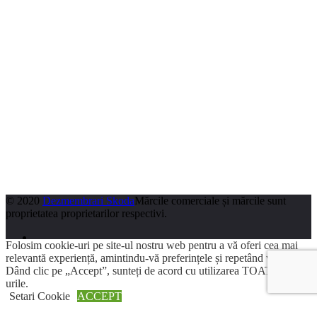
© 2020
Dezmembrari Skoda
Mărcile comerciale și mărcile sunt
proprietatea proprietarilor respectivi.
Folosim cookie-uri pe site-ul nostru web pentru a vă oferi cea mai
relevantă experiență, amintindu-vă preferințele și repetând vizitele.
Dând clic pe „Accept”, sunteți de acord cu utilizarea TOATE cookie-
urile.
Search
Setari Cookie
ACCEPT