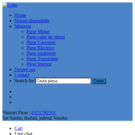
Home
Masini disponibile
Magazin
Piese Motor
Piese cutie de viteza
Piese Caroserie
Piese Electrice
Piese suspensie
Piese Transmisie
Piese Interior
Despre noi
Contact
Search for:
Vanzari Piese :
0371782551
Sat Simila, Barlad, judetul Vasului
Cart
Live chat