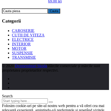
69.00
lei
Categorii
CAROSERIE
CUTII DE VITEZA
ELECTRICE
INTERIOR
MOTOR
SUSPENSIE
TRANSMISIE
© 2020
Dezmembrari Skoda
Mărcile comerciale și mărcile sunt
proprietatea proprietarilor respectivi.
Search
Folosim cookie-uri pe site-ul nostru web pentru a vă oferi cea mai
relevantă experiență, amintindu-vă preferințele și repetând vizitele.