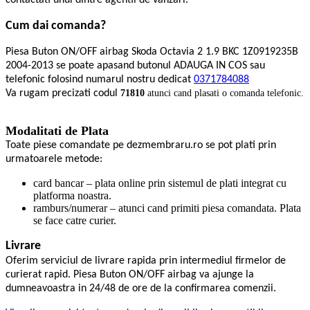
contactati unul dintre agentii de vanzari.
Cum dai comanda?
Piesa Buton ON/OFF airbag Skoda Octavia 2 1.9 BKC 1Z0919235B
2004-2013 se poate apasand butonul ADAUGA IN COS sau
telefonic folosind numarul nostru dedicat
0371784088
Va rugam precizati codul
71810
atunci cand plasati o comanda telefonic.
Modalitati de Plata
Toate piese comandate pe dezmembraru.ro se pot plati prin
urmatoarele metode:
card bancar – plata online prin sistemul de plati integrat cu
platforma noastra.
ramburs/numerar – atunci cand primiti piesa comandata. Plata
se face catre curier.
Livrare
Oferim serviciul de livrare rapida prin intermediul firmelor de
curierat rapid. Piesa Buton ON/OFF airbag va ajunge la
dumneavoastra in 24/48 de ore de la confirmarea comenzii.