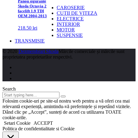
Panou sigurante
Skoda Octavia 2
CAROSERIE
facelift 1.9 TDI
CUTII DE VITEZA
OEM 2004-2013
ELECTRICE
INTERIOR
218.50
lei
MOTOR
SUSPENSIE
TRANSMISIE
© 2020
Dezmembrari Skoda
Mărcile comerciale și mărcile sunt
proprietatea proprietarilor respectivi.
Search
Folosim cookie-uri pe site-ul nostru web pentru a vă oferi cea mai
relevantă experiență, amintindu-vă preferințele și repetând vizitele.
Dând clic pe „Accept”, sunteți de acord cu utilizarea TOATE
cookie-urile.
Setari Cookie
ACCEPT
Politica de confidentialitate si Cookie