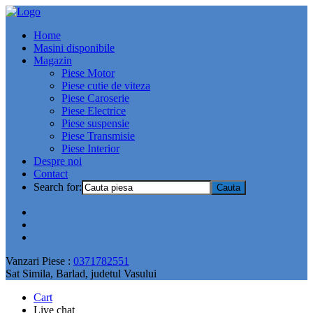
Home
Masini disponibile
Magazin
Piese Motor
Piese cutie de viteza
Piese Caroserie
Piese Electrice
Piese suspensie
Piese Transmisie
Piese Interior
Despre noi
Contact
Search for:
Vanzari Piese :
0371782551
Sat Simila, Barlad, judetul Vasului
Cart
Live chat