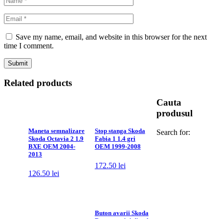
Save my name, email, and website in this browser for the next
time I comment.
Related products
Cauta
produsul
Maneta semnalizare
Stop stanga Skoda
Search for:
Skoda Octavia 2 1.9
Fabia 1 1.4 gri
BXE OEM 2004-
OEM 1999-2008
2013
172.50
lei
126.50
lei
Buton avarii Skoda