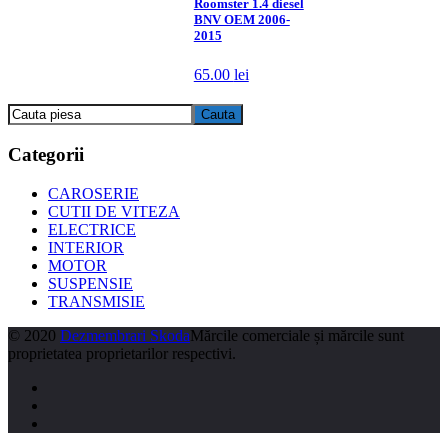
Roomster 1.4 diesel
BNV OEM 2006-
2015
65.00
lei
Categorii
CAROSERIE
CUTII DE VITEZA
ELECTRICE
INTERIOR
MOTOR
SUSPENSIE
TRANSMISIE
© 2020
Dezmembrari Skoda
Mărcile comerciale și mărcile sunt
proprietatea proprietarilor respectivi.