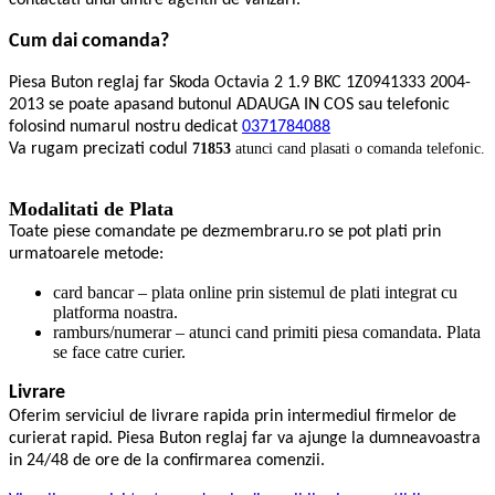
contactati unul dintre agentii de vanzari.
Cum dai comanda?
Piesa Buton reglaj far Skoda Octavia 2 1.9 BKC 1Z0941333 2004-
2013 se poate apasand butonul ADAUGA IN COS sau telefonic
folosind numarul nostru dedicat
0371784088
Va rugam precizati codul
71853
atunci cand plasati o comanda telefonic.
Modalitati de Plata
Toate piese comandate pe dezmembraru.ro se pot plati prin
urmatoarele metode:
card bancar – plata online prin sistemul de plati integrat cu
platforma noastra.
ramburs/numerar – atunci cand primiti piesa comandata. Plata
se face catre curier.
Livrare
Oferim serviciul de livrare rapida prin intermediul firmelor de
curierat rapid. Piesa Buton reglaj far va ajunge la dumneavoastra
in 24/48 de ore de la confirmarea comenzii.