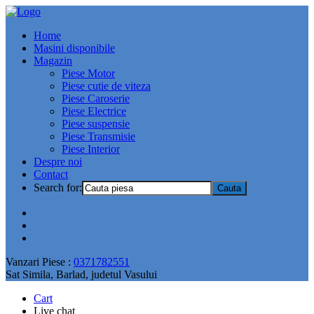
Home
Masini disponibile
Magazin
Piese Motor
Piese cutie de viteza
Piese Caroserie
Piese Electrice
Piese suspensie
Piese Transmisie
Piese Interior
Despre noi
Contact
Search for:
Vanzari Piese :
0371782551
Sat Simila, Barlad, judetul Vasului
Cart
Live chat