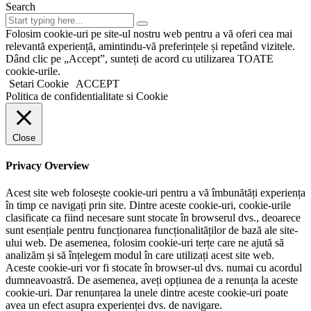
Search
Folosim cookie-uri pe site-ul nostru web pentru a vă oferi cea mai
relevantă experiență, amintindu-vă preferințele și repetând vizitele.
Dând clic pe „Accept”, sunteți de acord cu utilizarea TOATE
cookie-urile.
Setari Cookie
ACCEPT
Politica de confidentialitate si Cookie
Close
Privacy Overview
Acest site web folosește cookie-uri pentru a vă îmbunătăți experiența
în timp ce navigați prin site. Dintre aceste cookie-uri, cookie-urile
clasificate ca fiind necesare sunt stocate în browserul dvs., deoarece
sunt esențiale pentru funcționarea funcționalităților de bază ale site-
ului web. De asemenea, folosim cookie-uri terțe care ne ajută să
analizăm și să înțelegem modul în care utilizați acest site web.
Aceste cookie-uri vor fi stocate în browser-ul dvs. numai cu acordul
dumneavoastră. De asemenea, aveți opțiunea de a renunța la aceste
cookie-uri. Dar renunțarea la unele dintre aceste cookie-uri poate
avea un efect asupra experienței dvs. de navigare.