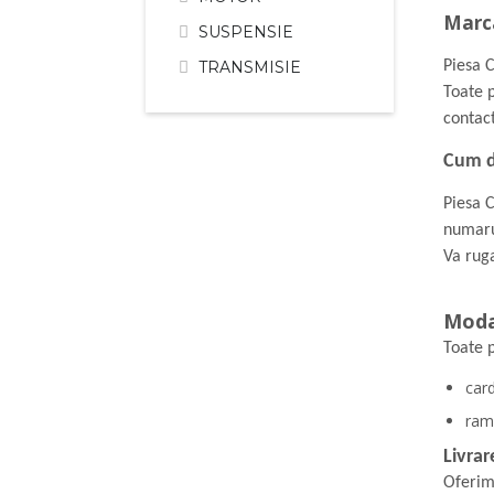
Marc
SUSPENSIE
TRANSMISIE
Piesa 
Toate p
contact
Cum d
Piesa 
numaru
Va rug
Moda
Toate 
card
ram
Livrar
Oferim