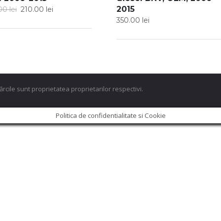
2015
.00
lei
210.00
lei
350.00
lei
ărcile sunt proprietatea proprietarilor respectivi.
Politica de confidentialitate si Cookie