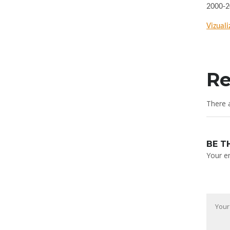
2000-2
Vizuali
Re
There a
BE T
Your em