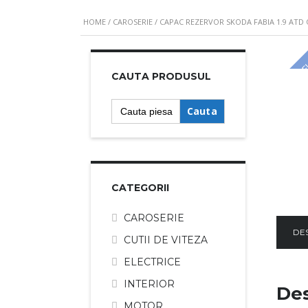
HOME
/
CAROSERIE
/ CAPAC REZERVOR SKODA FABIA 1.9 ATD 
SALE
CAUTA PRODUSUL
Search
for:
CATEGORII
CAROSERIE
DE
CUTII DE VITEZA
ELECTRICE
INTERIOR
Des
MOTOR