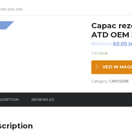
OEM 2000-2008
Capac rez
!
ATD OEM 
80.00
lei
60.00
l
1 in stock
VEZI IN MAG
Category:
CAROSERIE
SCRIPTION
REVIEWS (0)
cription