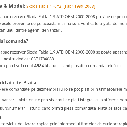
a & Model:
Skoda Fabia 1 (6Y2) [Fabr 1999-2008]
Capac rezervor Skoda Fabia 1.9 ATD OEM 2000-2008 provine de pe o
iesele provenite de pe aceasta masina sunt verificate si gata de mon
ati unul dintre agentii de vanzari.
ai comanda?
Capac rezervor Skoda Fabia 1.9 ATD OEM 2000-2008 se poate apasand
l nostru dedicat
0371784088
A58414
atunci cand plasati o comanda telefonic.
am precizati codul
litati de Plata
piese comandate pe dezmembraru.ro se pot plati prin urmatoarele m
 bancar – plata online prin sistemul de plati integrat cu platforma noa
burs/numerar – atunci cand primiti piesa comandata. Plata se face cat
e
 serviciul de livrare rapida prin intermediul firmelor de curierat ra