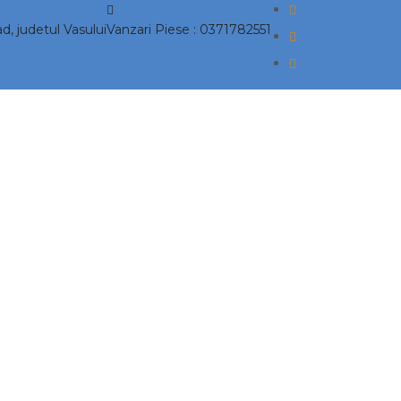
ad, judetul Vasului
Vanzari Piese :
0371782551