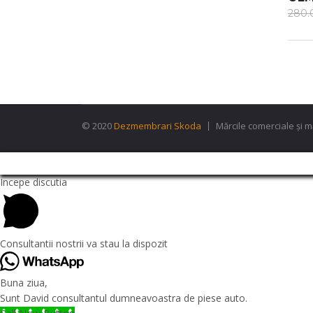
280
© 2020
Dezmembrari Skoda
Mărcile comerciale și m
Incepe discutia
Consultantii nostrii va stau la dispozit
Buna ziua,
Sunt David consultantul dumneavoastra de piese auto.