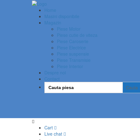
Home
Masini disponibile
Magazin
Piese Motor
Piese cutie de viteza
Piese Caroserie
Piese Electrice
Piese suspensie
Piese Transmisie
Piese Interior
Despre noi
Contact
Search
for:
Cart
Live chat