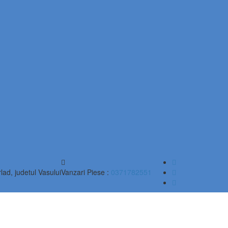
lad, judetul Vasului
Vanzari Piese :
0371782551