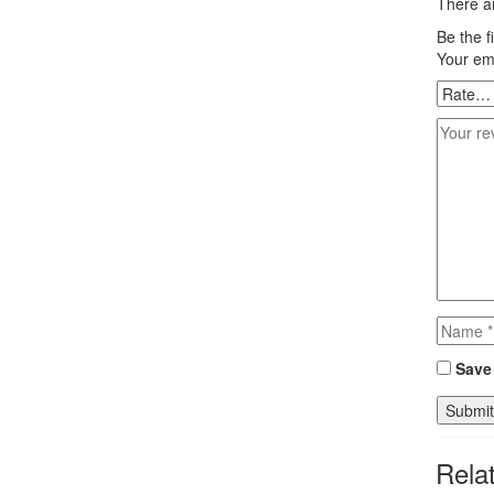
There ar
Be the f
Your ema
Save 
Rela