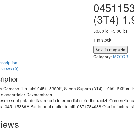
0451153
(3T4) 1.
50.00
lei
45.00
lei
1 in stock
Vezi in magazin
Category:
MOTOR
scription
eviews (0)
ription
Carcasa filtru ulei 045115389E, Skoda Superb (3T4) 1.9tdi, BXE cu livrar
 standardelor Dezmembraru.
esele sunt gata de livrare prin intermediul curierilor rapizi. Comenzile pa
a 045115389E Pentru mai multe detalii: 0371784088 Oferim factura si 
iews