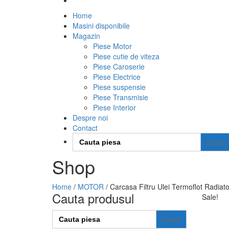
Home
Masini disponibile
Magazin
Piese Motor
Piese cutie de viteza
Piese Caroserie
Piese Electrice
Piese suspensie
Piese Transmisie
Piese Interior
Despre noi
Contact
Search
for:
Shop
Home
/
MOTOR
/ Carcasa Filtru Ulei Termoflot Radia
Cauta produsul
Sale!
Search
for: