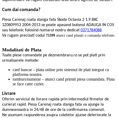
suplimentare va rugam contactati unul dintre agentii de vanzari.
Cum dai comanda?
Piesa Carenaj roata stanga fata Skoda Octavia 2 1.9 BKC
1Z0809953 2004-2013 se poate apasand butonul ADAUGA IN COS
sau telefonic folosind numarul nostru dedicat
0371784088
Va rugam precizati codul
75399
atunci cand plasati o comanda telefonic.
Modalitati de Plata
Toate piese comandate pe dezmembraru.ro se pot plati prin
urmatoarele metode:
card bancar – plata online prin sistemul de plati integrat cu
platforma noastra.
ramburs/numerar – atunci cand primiti piesa comandata. Plata
se face catre curier.
Livrare
Oferim serviciul de livrare rapida prin intermediul firmelor de
curierat rapid. Piesa Carenaj roata stanga fata va ajunge la
dumneavoastra in 24/48 de ore de la confirmarea comenzii.
Ne asumam raspunderea asupra coletelor ajunse deteriorate la