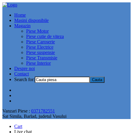
Home
Masini disponibile
Magazin
Piese Motor
Piese cutie de viteza
Piese Caroserie
Piese Electrice
Piese suspensie
Piese Transmisie
Piese Interior
Despre noi
Contact
Search for:
Vanzari Piese :
0371782551
Sat Simila, Barlad, judetul Vasului
Cart
Live chat