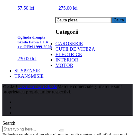
57.50
lei
275.00
lei
Categorii
Oglinda dreapta
Skoda Fabia 1 1.4
CAROSERIE
gri OEM 1999-2008
CUTII DE VITEZA
ELECTRICE
230.00
lei
INTERIOR
MOTOR
SUSPENSIE
TRANSMISIE
© 2020
Dezmembrari Skoda
Mărcile comerciale și mărcile sunt
proprietatea proprietarilor respectivi.
Search
Folosim cookie-uri pe site-ul nostru web pentru a vă oferi cea mai