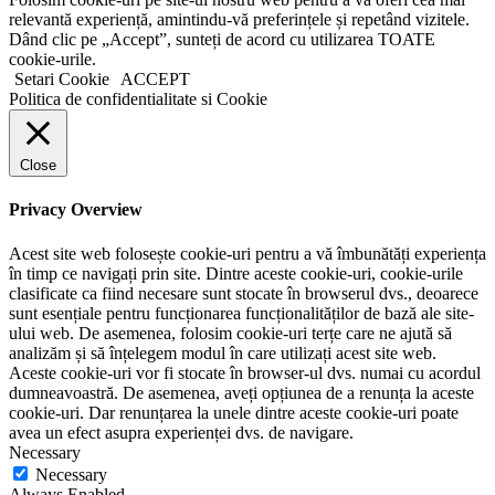
relevantă experiență, amintindu-vă preferințele și repetând vizitele.
Dând clic pe „Accept”, sunteți de acord cu utilizarea TOATE
cookie-urile.
Setari Cookie
ACCEPT
Politica de confidentialitate si Cookie
Close
Privacy Overview
Acest site web folosește cookie-uri pentru a vă îmbunătăți experiența
în timp ce navigați prin site. Dintre aceste cookie-uri, cookie-urile
clasificate ca fiind necesare sunt stocate în browserul dvs., deoarece
sunt esențiale pentru funcționarea funcționalităților de bază ale site-
ului web. De asemenea, folosim cookie-uri terțe care ne ajută să
analizăm și să înțelegem modul în care utilizați acest site web.
Aceste cookie-uri vor fi stocate în browser-ul dvs. numai cu acordul
dumneavoastră. De asemenea, aveți opțiunea de a renunța la aceste
cookie-uri. Dar renunțarea la unele dintre aceste cookie-uri poate
avea un efect asupra experienței dvs. de navigare.
Necessary
Necessary
Always Enabled