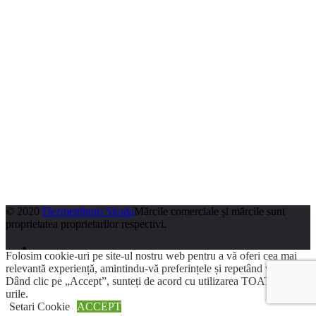
© 2020
Dezmembrari Skoda
Mărcile comerciale și mărcile sunt
proprietatea proprietarilor respectivi.
Folosim cookie-uri pe site-ul nostru web pentru a vă oferi cea mai
relevantă experiență, amintindu-vă preferințele și repetând vizitele.
Dând clic pe „Accept”, sunteți de acord cu utilizarea TOATE cookie-
urile.
Search
Setari Cookie
ACCEPT