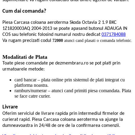
suplimentare va rugam contactati unul dintre agentii de vanzari.
Cum dai comanda?
Piesa Carcasa coloana aeroterma Skoda Octavia 2 1.9 BKC
1Z1820003AQ 2004-2013 se poate apasand butonul ADAUGA IN
COS sau telefonic folosind numarul nostru dedicat
0371784088
Va rugam precizati codul
72000
atunci cand plasati o comanda telefonic.
Modalitati de Plata
Toate piese comandate pe dezmembraru.ro se pot plati prin
urmatoarele metode:
card bancar – plata online prin sistemul de plati integrat cu
platforma noastra.
ramburs/numerar – atunci cand primiti piesa comandata. Plata
se face catre curier.
Livrare
Oferim serviciul de livrare rapida prin intermediul firmelor de
curierat rapid. Piesa Carcasa coloana aeroterma va ajunge la
dumneavoastra in 24/48 de ore de la confirmarea comenzii.