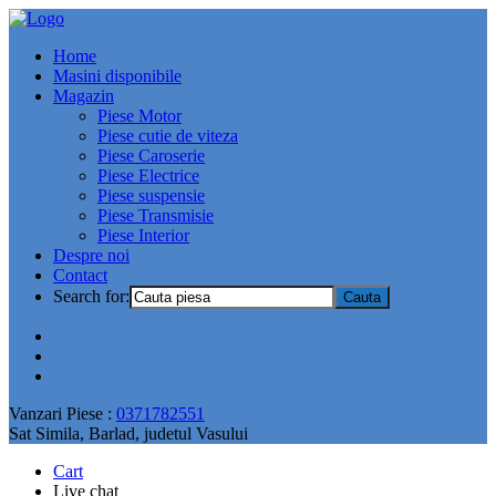
Home
Masini disponibile
Magazin
Piese Motor
Piese cutie de viteza
Piese Caroserie
Piese Electrice
Piese suspensie
Piese Transmisie
Piese Interior
Despre noi
Contact
Search for:
Vanzari Piese :
0371782551
Sat Simila, Barlad, judetul Vasului
Cart
Live chat