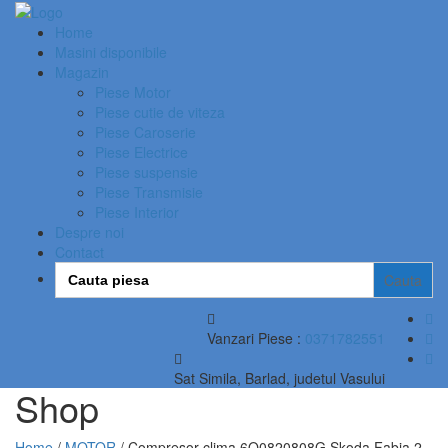
Home
Masini disponibile
Magazin
Piese Motor
Piese cutie de viteza
Piese Caroserie
Piese Electrice
Piese suspensie
Piese Transmisie
Piese Interior
Despre noi
Contact
Search
for:
Vanzari Piese :
0371782551
Sat Simila, Barlad, judetul Vasului
Shop
Home
/
MOTOR
/ Compresor clima 6Q0820808G Skoda Fabia 2