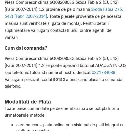
Piesa Compresor clima 6Q0820808G Skoda Fabia 2 (5J, 542)
[Fabr 2007-2014] 1.2 provine de pe o masina
Skoda Fabia 2 (5J,
542) [Fabr 2007-2014]
. Toate piesele provenite de pe aceasta
masina sunt verificate si gata de montaj. Pentru detalii
suplimentare va rugam contactati unul dintre agentii de
vanzari.
Cum dai comanda?
Piesa Compresor clima 6Q0820808G Skoda Fabia 2 (5J, 542)
[Fabr 2007-2014] 1.2 se poate apasand butonul ADAUGA IN COS
sau telefonic folosind numarul nostru dedicat
0371784088
90152
atunci cand plasati o comanda
Va rugam precizati codul
telefonic.
Modalitati de Plata
Toate piese comandate pe dezmembraru.ro se pot plati prin
urmatoarele metode:
card bancar – plata online prin sistemul de plati integrat cu
platforma noastra.