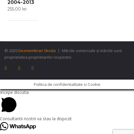
2004-2013
255.00
lei
© 2020
Dezmembrari Skoda
Mărcile comerciale și mărcile sunt
proprietatea proprietarilor respectivi.
Politica de confidentialitate si Cookie
Incepe discutia
Consultantii nostrii va stau la dispozit