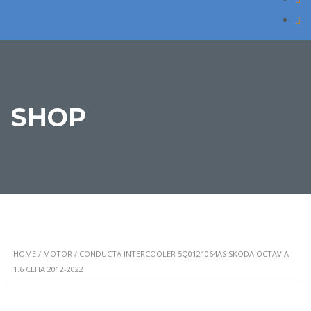
SHOP
HOME
/
MOTOR
/ CONDUCTA INTERCOOLER 5Q0121064AS SKODA OCTAVIA
1.6 CLHA 2012-2022