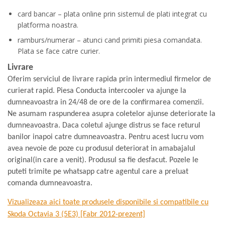
card bancar – plata online prin sistemul de plati integrat cu
platforma noastra.
ramburs/numerar – atunci cand primiti piesa comandata.
Plata se face catre curier.
Livrare
Oferim serviciul de livrare rapida prin intermediul firmelor de
curierat rapid. Piesa Conducta intercooler va ajunge la
dumneavoastra in 24/48 de ore de la confirmarea comenzii.
Ne asumam raspunderea asupra coletelor ajunse deteriorate la
dumneavoastra. Daca coletul ajunge distrus se face returul
banilor inapoi catre dumneavoastra. Pentru acest lucru vom
avea nevoie de poze cu produsul deteriorat in amabajalul
original(in care a venit). Produsul sa fie desfacut. Pozele le
puteti trimite pe whatsapp catre agentul care a preluat
comanda dumneavoastra.
Vizualizeaza aici toate produsele disponibile si compatibile cu
Skoda Octavia 3 (5E3) [Fabr 2012-prezent]