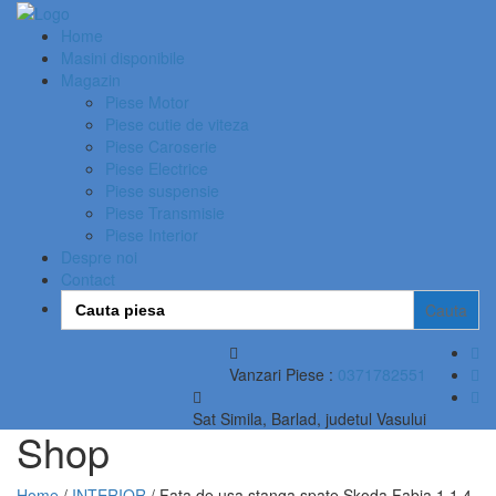
Home
Masini disponibile
Magazin
Piese Motor
Piese cutie de viteza
Piese Caroserie
Piese Electrice
Piese suspensie
Piese Transmisie
Piese Interior
Despre noi
Contact
Search
for:
Vanzari Piese :
0371782551
Sat Simila, Barlad, judetul Vasului
Shop
Home
/
INTERIOR
/ Fata de usa stanga spate Skoda Fabia 1 1.4