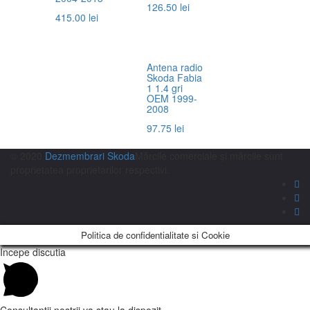
126.50
lei
415.00
lei
Antena radio
Skoda Fabia
1 1.4 gri
OEM 1999-
2008
97.75
lei
© 2020
Dezmembrari Skoda
Mărcile comerciale și mărcile sunt
proprietatea proprietarilor respectivi.
Politica de confidentialitate si Cookie
Incepe discutia