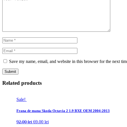
Save my name, email, and website in this browser for the next ti
Related products
Sale!
Frana de mana Skoda Octavia 2 1.9 BXE OEM 2004-2013
92.00
lei
69.00
lei