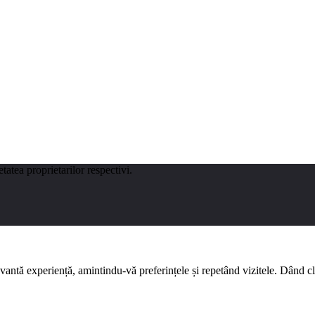
tatea proprietarilor respectivi.
evantă experiență, amintindu-vă preferințele și repetând vizitele. Dând 