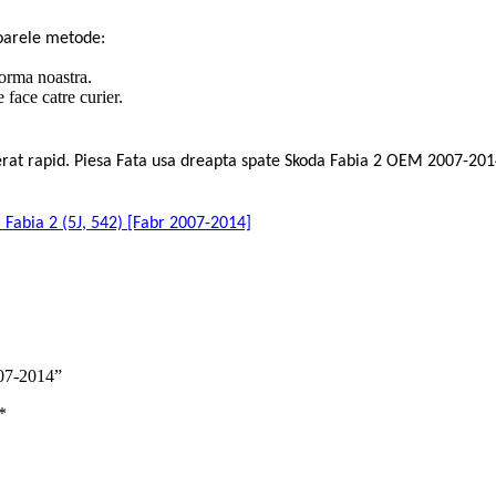
oarele metode:
forma noastra.
face catre curier.
rierat rapid. Piesa Fata usa dreapta spate Skoda Fabia 2 OEM 2007-2
a Fabia 2 (5J, 542) [Fabr 2007-2014]
007-2014”
*