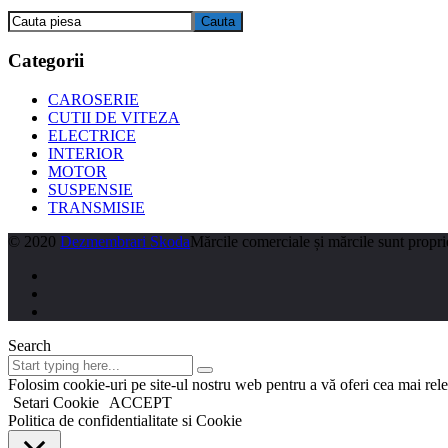
Categorii
CAROSERIE
CUTII DE VITEZA
ELECTRICE
INTERIOR
MOTOR
SUSPENSIE
TRANSMISIE
© 2020
Dezmembrari Skoda
Mărcile comerciale și mărcile sunt proprie
Search
Folosim cookie-uri pe site-ul nostru web pentru a vă oferi cea mai rel
Setari Cookie
ACCEPT
Politica de confidentialitate si Cookie