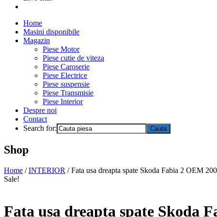
Home
Masini disponibile
Magazin
Piese Motor
Piese cutie de viteza
Piese Caroserie
Piese Electrice
Piese suspensie
Piese Transmisie
Piese Interior
Despre noi
Contact
Search for:
Shop
Home
/
INTERIOR
/ Fata usa dreapta spate Skoda Fabia 2 OEM 20
Sale!
Fata usa dreapta spate Skoda 