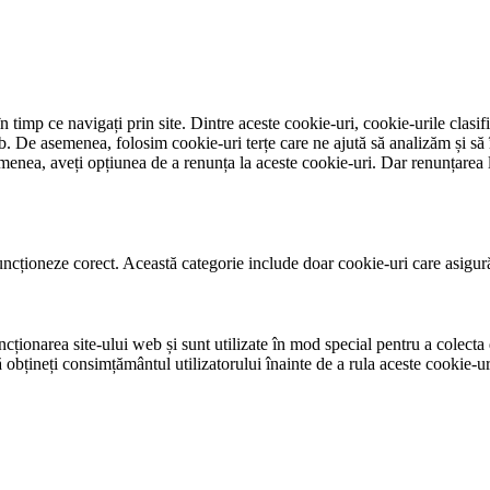
 timp ce navigați prin site. Dintre aceste cookie-uri, cookie-urile clasif
eb. De asemenea, folosim cookie-uri terțe care ne ajută să analizăm și să
nea, aveți opțiunea de a renunța la aceste cookie-uri. Dar renunțarea l
ncționeze corect. Această categorie include doar cookie-uri care asigură f
ționarea site-ului web și sunt utilizate în mod special pentru a colecta d
obțineți consimțământul utilizatorului înainte de a rula aceste cookie-ur