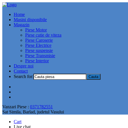
Home
Masini disponibile
Magazin
Piese Motor
Piese cutie de viteza
Piese Caroserie
Piese Electrice
Piese suspensie
Piese Transmisie
Piese Interior
Despre noi
Contact
Search for:
Vanzari Piese :
0371782551
Sat Simila, Barlad, judetul Vasului
Cart
Live chat