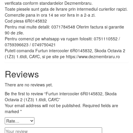
verificata conform standardelor Dezmembraru.
Toate piesele sunt gata de livrare prin intermediul curierilor rapizi.
Comenzile pana in ora 14 se vor livra in a 2-a zi.
Cod piesa 6R0145832
Pentru mai multe detalii: 0371784548 Oferim factura si garantie
90 de zile.
Pentru comenzi pe whatsapp va rugam folositi: 0751110552 /
0759396623 / 0749750421
Puteti comanda Furtun intercooler 6R0145832, Skoda Octavia 2
(1Z3) 1.6tdi, CAYC, si pe site pe https://www.dezmembraru.ro
Reviews
There are no reviews yet.
Be the first to review “Furtun intercooler 6R0145832, Skoda
Octavia 2 (1Z3) 1.6tdi, CAYC”
Your email address will not be published.
Required fields are
marked
*