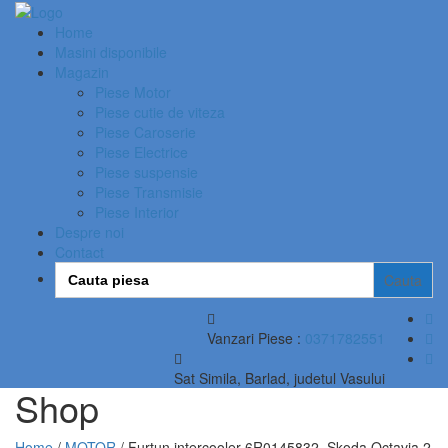
Home
Masini disponibile
Magazin
Piese Motor
Piese cutie de viteza
Piese Caroserie
Piese Electrice
Piese suspensie
Piese Transmisie
Piese Interior
Despre noi
Contact
Search
for:
Vanzari Piese :
0371782551
Sat Simila, Barlad, judetul Vasului
Shop
Home
/
MOTOR
/ Furtun intercooler 6R0145832, Skoda Octavia 2