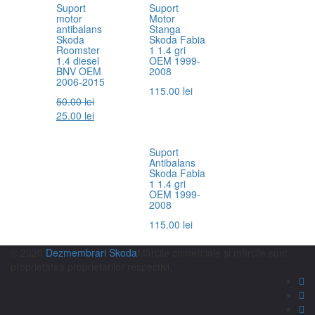
Suport
Suport
motor
Motor
antibalans
Stanga
Skoda
Skoda Fabia
Roomster
1 1.4 gri
1.4 diesel
OEM 1999-
BNV OEM
2008
2006-2015
115.00
lei
50.00
lei
25.00
lei
Suport
Antibalans
Skoda Fabia
1 1.4 gri
OEM 1999-
2008
115.00
lei
© 2020
Dezmembrari Skoda
Mărcile comerciale și mărcile sunt
proprietatea proprietarilor respectivi.