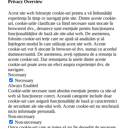
Privacy Overview
Acest site web folosește cookie-uri pentru a vă îmbunătăți
experiența în timp ce navigați prin site. Dintre aceste cookie-
uri, cookie-urile clasificate ca fiind necesare sunt stocate în
browserul dvs., deoarece sunt esențiale pentru funcționarea
funcționalităților de bază ale site-ului web. De asemenea,
folosim cookie-uri terțe care ne ajută să analizăm și să
înțelegem modul în care utilizați acest site web. Aceste
cookie-uri vor fi stocate în browser-ul dvs. numai cu acordul
dumneavoastră. De asemenea, aveți opțiunea de a renunța la
aceste cookie-uri. Dar renunțarea la unele dintre aceste
cookie-uri poate avea un efect asupra experienței dvs. de
navigare.
Necessary
Necessary
Always Enabled
Cookie-urile necesare sunt absolut esențiale pentru ca site-ul
web să funcționeze corect. Această categorie include doar
cookie-uri care asigură funcționalități de bază și caracteristici
de securitate ale site-ului web. Aceste cookie-uri nu stochează
nicio informație personală.
Non-necessary
Non-necessary
Orice cookie-uri care ar putea să nu fie deosebit de necesare