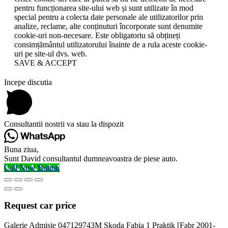
pentru funcționarea site-ului web și sunt utilizate în mod
special pentru a colecta date personale ale utilizatorilor prin
analize, reclame, alte conținuturi încorporate sunt denumite
cookie-uri non-necesare. Este obligatoriu să obțineți
consimțământul utilizatorului înainte de a rula aceste cookie-
uri pe site-ul dvs. web.
SAVE & ACCEPT
Incepe discutia
Consultantii nostrii va stau la dispozit
Buna ziua,
Sunt David consultantul dumneavoastra de piese auto.
Call Now Button
Request car price
Galerie Admisie 047129743M Skoda Fabia 1 Praktik [Fabr 2001-