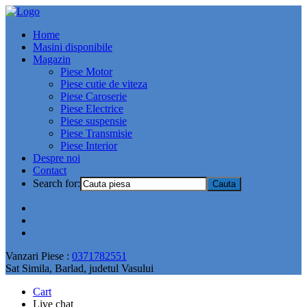
Home
Masini disponibile
Magazin
Piese Motor
Piese cutie de viteza
Piese Caroserie
Piese Electrice
Piese suspensie
Piese Transmisie
Piese Interior
Despre noi
Contact
Search for:
Vanzari Piese :
0371782551
Sat Simila, Barlad, judetul Vasului
Cart
Live chat