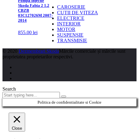
Pompa injectie
Skoda Fabia 2 1.2
CAROSERIE
CBZB
CUTII DE VITEZA
03C127026M 2007-
ELECTRICE
2014
INTERIOR
MOTOR
855.00
lei
SUSPENSIE
TRANSMISIE
© 2020
Dezmembrari Skoda
Mărcile comerciale și mărcile sunt
proprietatea proprietarilor respectivi.
Search
Politica de confidentialitate si Cookie
Close