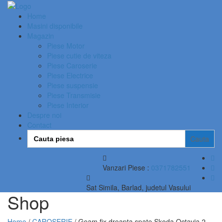
Home
Masini disponibile
Magazin
Piese Motor
Piese cutie de viteza
Piese Caroserie
Piese Electrice
Piese suspensie
Piese Transmisie
Piese Interior
Despre noi
Contact
Search
for:
Vanzari Piese :
0371782551
Sat Simila, Barlad, judetul Vasului
Shop
Home
/
CAROSERIE
/ Geam fix dreapta spate Skoda Octavia 2