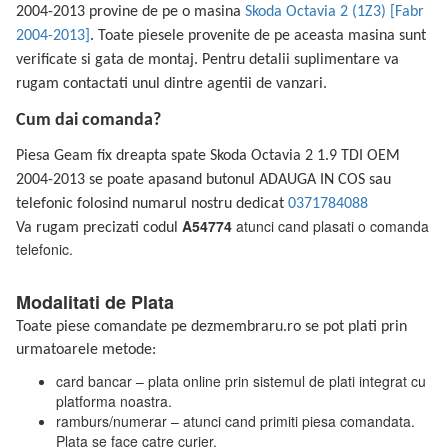
2004-2013 provine de pe o masina
Skoda Octavia 2 (1Z3) [Fabr
2004-2013]
. Toate piesele provenite de pe aceasta masina sunt
verificate si gata de montaj. Pentru detalii suplimentare va
rugam contactati unul dintre agentii de vanzari.
Cum dai comanda?
Piesa Geam fix dreapta spate Skoda Octavia 2 1.9 TDI OEM
2004-2013 se poate apasand butonul ADAUGA IN COS sau
telefonic folosind numarul nostru dedicat
0371784088
A54774
atunci cand plasati o comanda
Va rugam precizati codul
telefonic.
Modalitati de Plata
Toate piese comandate pe dezmembraru.ro se pot plati prin
urmatoarele metode:
card bancar – plata online prin sistemul de plati integrat cu
platforma noastra.
ramburs/numerar – atunci cand primiti piesa comandata.
Plata se face catre curier.