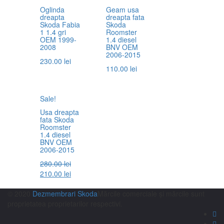
Oglinda
Geam usa
dreapta
dreapta fata
Skoda Fabia
Skoda
1 1.4 gri
Roomster
OEM 1999-
1.4 diesel
2008
BNV OEM
2006-2015
230.00
lei
110.00
lei
Sale!
Usa dreapta
fata Skoda
Roomster
1.4 diesel
BNV OEM
2006-2015
280.00
lei
210.00
lei
© 2020
Dezmembrari Skoda
Mărcile comerciale și mărcile sunt
proprietatea proprietarilor respectivi.