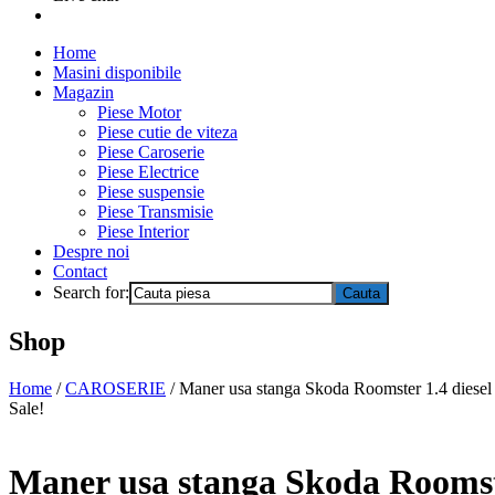
Home
Masini disponibile
Magazin
Piese Motor
Piese cutie de viteza
Piese Caroserie
Piese Electrice
Piese suspensie
Piese Transmisie
Piese Interior
Despre noi
Contact
Search for:
Shop
Home
/
CAROSERIE
/ Maner usa stanga Skoda Roomster 1.4 die
Sale!
Maner usa stanga Skoda Rooms