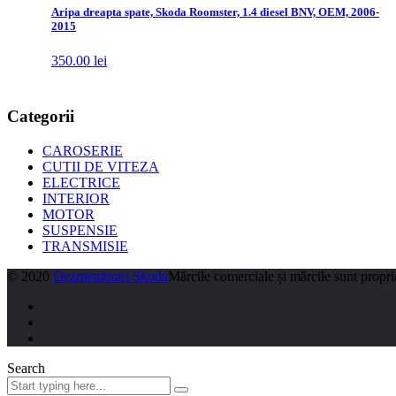
Aripa dreapta spate, Skoda Roomster, 1.4 diesel BNV, OEM, 2006-
2015
350.00
lei
Categorii
CAROSERIE
CUTII DE VITEZA
ELECTRICE
INTERIOR
MOTOR
SUSPENSIE
TRANSMISIE
© 2020
Dezmembrari Skoda
Mărcile comerciale și mărcile sunt proprie
Search