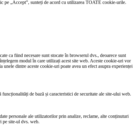
clic pe „Accept”, sunteți de acord cu utilizarea TOATE cookie-urile.
icate ca fiind necesare sunt stocate în browserul dvs., deoarece sunt
 înțelegem modul în care utilizați acest site web. Aceste cookie-uri vor
a unele dintre aceste cookie-uri poate avea un efect asupra experienței
uncționalități de bază și caracteristici de securitate ale site-ului web.
ate personale ale utilizatorilor prin analize, reclame, alte conținuturi
i pe site-ul dvs. web.