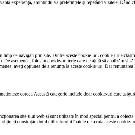
evantă experiență, amintindu-vă preferințele și repetând vizitele. Dând 
 timp ce navigați prin site. Dintre aceste cookie-uri, cookie-urile clasif
eb. De asemenea, folosim cookie-uri terțe care ne ajută să analizăm și să
nea, aveți opțiunea de a renunța la aceste cookie-uri. Dar renunțarea l
ncționeze corect. Această categorie include doar cookie-uri care asigură f
ționarea site-ului web și sunt utilizate în mod special pentru a colecta d
obțineți consimțământul utilizatorului înainte de a rula aceste cookie-ur