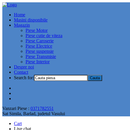
Home
Masini disponibile
Magazin
Piese Motor
Piese cutie de viteza
Piese Caroserie
Piese Electrice
Piese suspensie
Piese Transmisie
Piese Interior
Despre noi
Contact
Search for:
Vanzari Piese :
0371782551
Sat Simila, Barlad, judetul Vasului
Cart
Live chat