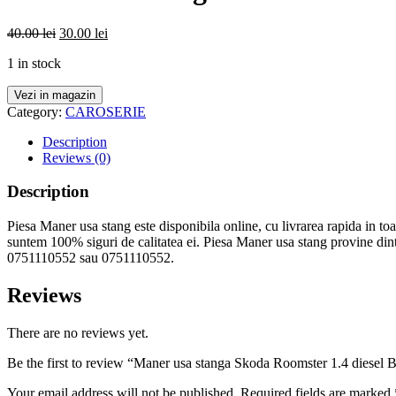
40.00
lei
30.00
lei
1 in stock
Vezi in magazin
Category:
CAROSERIE
Description
Reviews (0)
Description
Piesa Maner usa stang este disponibila online, cu livrarea rapida in toa
suntem 100% siguri de calitatea ei. Piesa Maner usa stang provine dint
0751110552 sau 0751110552.
Reviews
There are no reviews yet.
Be the first to review “Maner usa stanga Skoda Roomster 1.4 die
Your email address will not be published.
Required fields are marked