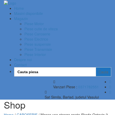
Home
Masini disponibile
Magazin
Piese Motor
Piese cutie de viteza
Piese Caroserie
Piese Electrice
Piese suspensie
Piese Transmisie
Piese Interior
Despre noi
Contact
Search
for:
Vanzari Piese :
0371782551
Sat Simila, Barlad, judetul Vasului
Shop
Home
/
CAROSERIE
/ Maner usa stanga spate Skoda Octavia 2