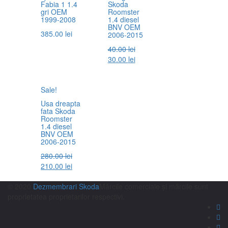
Fabia 1 1.4
Skoda
gri OEM
Roomster
1999-2008
1.4 diesel
BNV OEM
385.00
lei
2006-2015
40.00
lei
30.00
lei
Sale!
Usa dreapta
fata Skoda
Roomster
1.4 diesel
BNV OEM
2006-2015
280.00
lei
210.00
lei
© 2020
Dezmembrari Skoda
Mărcile comerciale și mărcile sunt
proprietatea proprietarilor respectivi.