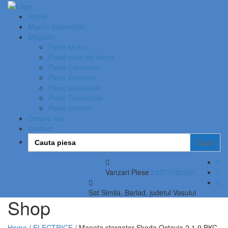
Home
Masini disponibile
Magazin
Piese Motor
Piese cutie de viteza
Piese Caroserie
Piese Electrice
Piese suspensie
Piese Transmisie
Piese Interior
Despre noi
Contact
Search
for:
Vanzari Piese :
0371782551
Sat Simila, Barlad, judetul Vasului
Shop
Home
/
ELECTRICE
/ Maneta stergator Skoda Octavia 2 1.9 BKC