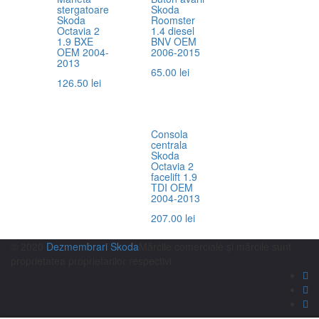
stergatoare
Skoda
Skoda
Roomster
Octavia 2
1.4 diesel
1.9 BXE
BNV OEM
OEM 2004-
2006-2015
2013
65.00
lei
126.50
lei
Consola
centrala
Skoda
Octavia 2
facelift 1.9
TDI OEM
2004-2013
207.00
lei
© 2020
Dezmembrari Skoda
Mărcile comerciale și mărcile sunt
proprietatea proprietarilor respectivi.