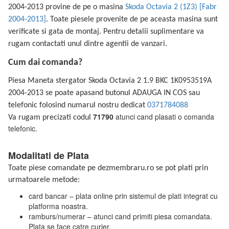
2004-2013 provine de pe o masina
Skoda Octavia 2 (1Z3) [Fabr
2004-2013]
. Toate piesele provenite de pe aceasta masina sunt
verificate si gata de montaj. Pentru detalii suplimentare va
rugam contactati unul dintre agentii de vanzari.
Cum dai comanda?
Piesa Maneta stergator Skoda Octavia 2 1.9 BKC 1K0953519A
2004-2013 se poate apasand butonul ADAUGA IN COS sau
telefonic folosind numarul nostru dedicat
0371784088
71790
atunci cand plasati o comanda
Va rugam precizati codul
telefonic.
Modalitati de Plata
Toate piese comandate pe dezmembraru.ro se pot plati prin
urmatoarele metode:
card bancar – plata online prin sistemul de plati integrat cu
platforma noastra.
ramburs/numerar – atunci cand primiti piesa comandata.
Plata se face catre curier.