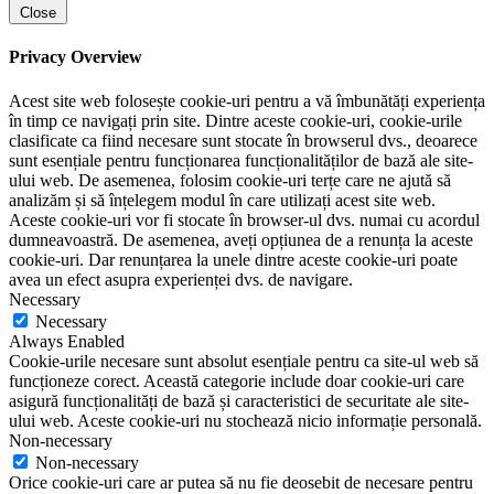
Close
Privacy Overview
Acest site web folosește cookie-uri pentru a vă îmbunătăți experiența
în timp ce navigați prin site. Dintre aceste cookie-uri, cookie-urile
clasificate ca fiind necesare sunt stocate în browserul dvs., deoarece
sunt esențiale pentru funcționarea funcționalităților de bază ale site-
ului web. De asemenea, folosim cookie-uri terțe care ne ajută să
analizăm și să înțelegem modul în care utilizați acest site web.
Aceste cookie-uri vor fi stocate în browser-ul dvs. numai cu acordul
dumneavoastră. De asemenea, aveți opțiunea de a renunța la aceste
cookie-uri. Dar renunțarea la unele dintre aceste cookie-uri poate
avea un efect asupra experienței dvs. de navigare.
Necessary
Necessary
Always Enabled
Cookie-urile necesare sunt absolut esențiale pentru ca site-ul web să
funcționeze corect. Această categorie include doar cookie-uri care
asigură funcționalități de bază și caracteristici de securitate ale site-
ului web. Aceste cookie-uri nu stochează nicio informație personală.
Non-necessary
Non-necessary
Orice cookie-uri care ar putea să nu fie deosebit de necesare pentru