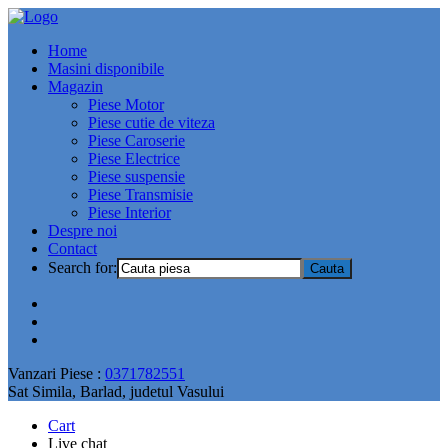
Home
Masini disponibile
Magazin
Piese Motor
Piese cutie de viteza
Piese Caroserie
Piese Electrice
Piese suspensie
Piese Transmisie
Piese Interior
Despre noi
Contact
Search for:
Vanzari Piese :
0371782551
Sat Simila, Barlad, judetul Vasului
Cart
Live chat