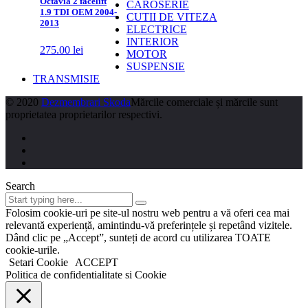
Octavia 2 facelift
CAROSERIE
1.9 TDI OEM 2004-
CUTII DE VITEZA
2013
ELECTRICE
INTERIOR
275.00
lei
MOTOR
SUSPENSIE
TRANSMISIE
© 2020
Dezmembrari Skoda
Mărcile comerciale și mărcile sunt
proprietatea proprietarilor respectivi.
Search
Folosim cookie-uri pe site-ul nostru web pentru a vă oferi cea mai
relevantă experiență, amintindu-vă preferințele și repetând vizitele.
Dând clic pe „Accept”, sunteți de acord cu utilizarea TOATE
cookie-urile.
Setari Cookie
ACCEPT
Politica de confidentialitate si Cookie