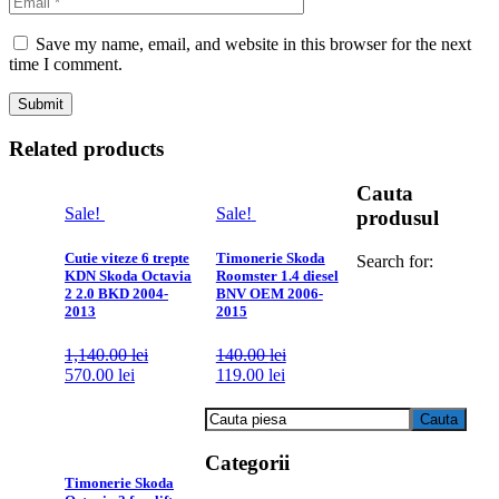
Save my name, email, and website in this browser for the next
time I comment.
Related products
Cauta
Sale!
Sale!
produsul
Cutie viteze 6 trepte
Timonerie Skoda
Search for:
KDN Skoda Octavia
Roomster 1.4 diesel
2 2.0 BKD 2004-
BNV OEM 2006-
2013
2015
1,140.00
lei
140.00
lei
570.00
lei
119.00
lei
Categorii
Timonerie Skoda