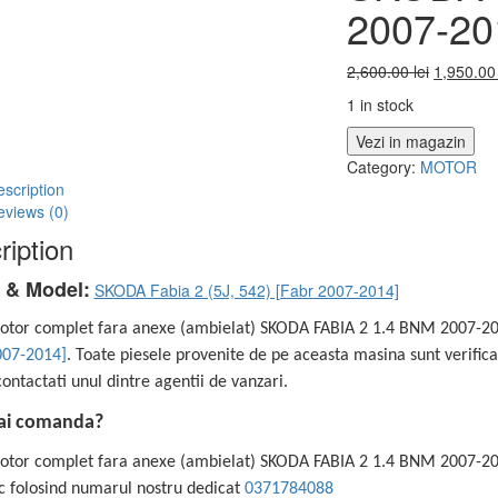
2007-20
2,600.00
lei
1,950.0
1 in stock
Vezi in magazin
Category:
MOTOR
scription
eviews (0)
ription
 & Model:
SKODA Fabia 2 (5J, 542) [Fabr 2007-2014]
otor complet fara anexe (ambielat) SKODA FABIA 2 1.4 BNM 2007-2
007-2014]
. Toate piesele provenite de pe aceasta masina sunt verifica
ntactati unul dintre agentii de vanzari.
ai comanda?
otor complet fara anexe (ambielat) SKODA FABIA 2 1.4 BNM 2007-2
ic folosind numarul nostru dedicat
0371784088