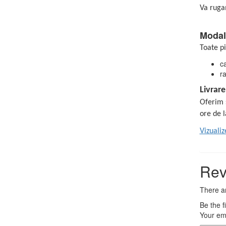
Va ruga
Modali
Toate p
ca
r
Livrare
Oferim s
ore de 
Vizualiz
Rev
There ar
Be the 
Your ema