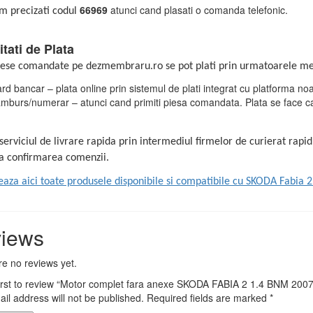
66969
atunci cand plasati o comanda telefonic.
m precizati codul
tati de Plata
iese comandate pe dezmembraru.ro se pot plati prin urmatoarele me
rd bancar – plata online prin sistemul de plati integrat cu platforma noa
amburs/numerar – atunci cand primiti piesa comandata. Plata se face cat
erviciul de livrare rapida prin intermediul firmelor de curierat rap
la confirmarea comenzii.
eaza aici toate produsele disponibile si compatibile cu SKODA Fabia 2
iews
e no reviews yet.
first to review “Motor complet fara anexe SKODA FABIA 2 1.4 BNM 200
il address will not be published.
Required fields are marked
*