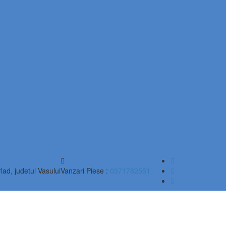
lad, judetul Vasului
Vanzari Piese :
0371782551