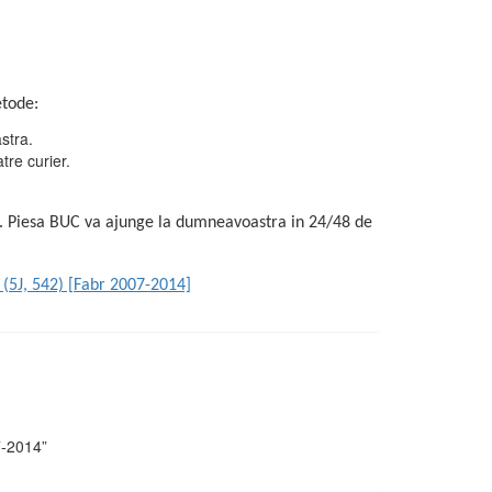
tode:
stra.
re curier.
id. Piesa BUC va ajunge la dumneavoastra in 24/48 de
 (5J, 542) [Fabr 2007-2014]
7-2014”