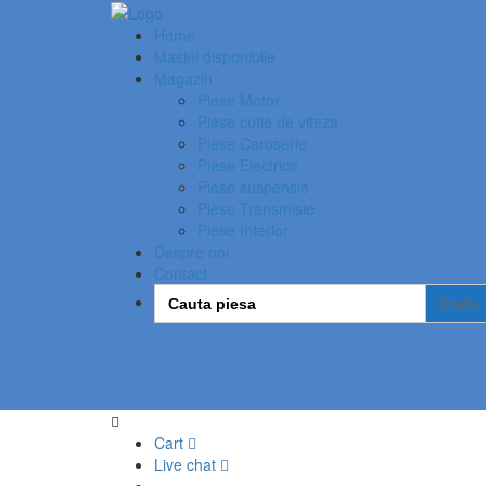
Home
Masini disponibile
Magazin
Piese Motor
Piese cutie de viteza
Piese Caroserie
Piese Electrice
Piese suspensie
Piese Transmisie
Piese Interior
Despre noi
Contact
Search
for:
Cart
Live chat