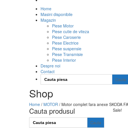
Home
Masini disponibile
Magazin
Piese Motor
Piese cutie de viteza
Piese Caroserie
Piese Electrice
Piese suspensie
Piese Transmisie
Piese Interior
Despre noi
Contact
Search
for:
Shop
Home
/
MOTOR
/ Motor complet fara anexe SKODA F
Cauta produsul
Sale!
Search
for: