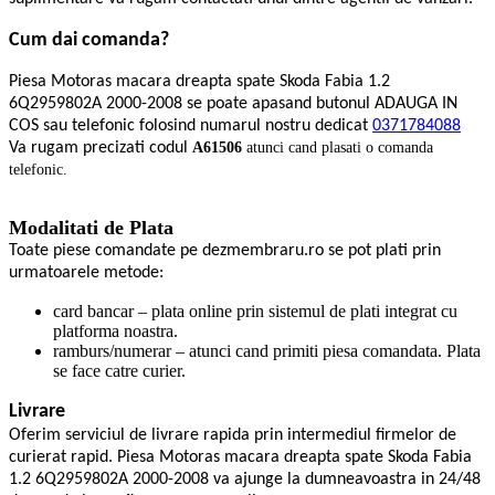
Cum dai comanda?
Piesa Motoras macara dreapta spate Skoda Fabia 1.2
6Q2959802A 2000-2008 se poate apasand butonul ADAUGA IN
COS sau telefonic folosind numarul nostru dedicat
0371784088
Va rugam precizati codul
A61506
atunci cand plasati o comanda
telefonic.
Modalitati de Plata
Toate piese comandate pe dezmembraru.ro se pot plati prin
urmatoarele metode:
card bancar – plata online prin sistemul de plati integrat cu
platforma noastra.
ramburs/numerar – atunci cand primiti piesa comandata. Plata
se face catre curier.
Livrare
Oferim serviciul de livrare rapida prin intermediul firmelor de
curierat rapid. Piesa Motoras macara dreapta spate Skoda Fabia
1.2 6Q2959802A 2000-2008 va ajunge la dumneavoastra in 24/48