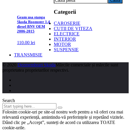
Categorii
Geam usa stanga
Skoda Roomster 1.4
CAROSERIE
diesel BNV OEM
CUTII DE VITEZA
2006-2015
ELECTRICE
INTERIOR
110.00
lei
MOTOR
SUSPENSIE
TRANSMISIE
© 2020
Dezmembrari Skoda
Mărcile comerciale și mărcile sunt
proprietatea proprietarilor respectivi.
Search
Folosim cookie-uri pe site-ul nostru web pentru a vă oferi cea mai
relevantă experiență, amintindu-vă preferințele și repetând vizitele.
Dând clic pe „Accept”, sunteți de acord cu utilizarea TOATE
cookie-urile.