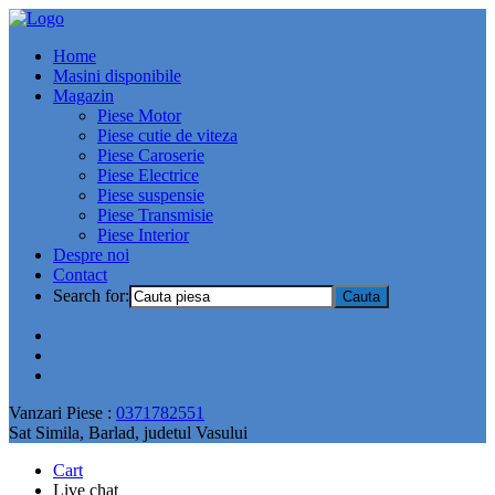
Home
Masini disponibile
Magazin
Piese Motor
Piese cutie de viteza
Piese Caroserie
Piese Electrice
Piese suspensie
Piese Transmisie
Piese Interior
Despre noi
Contact
Search for:
Vanzari Piese :
0371782551
Sat Simila, Barlad, judetul Vasului
Cart
Live chat