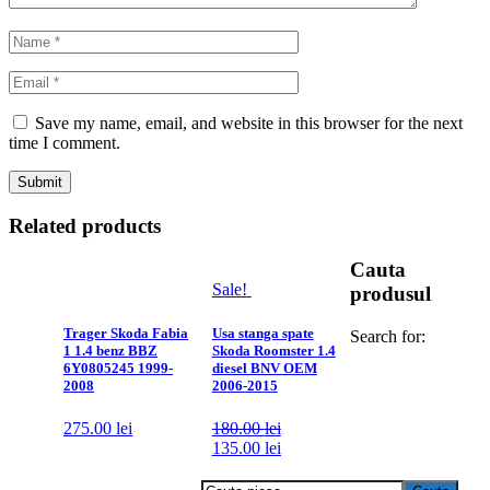
Save my name, email, and website in this browser for the next
time I comment.
Related products
Cauta
Sale!
produsul
Trager Skoda Fabia
Usa stanga spate
Search for:
1 1.4 benz BBZ
Skoda Roomster 1.4
6Y0805245 1999-
diesel BNV OEM
2008
2006-2015
275.00
lei
180.00
lei
135.00
lei