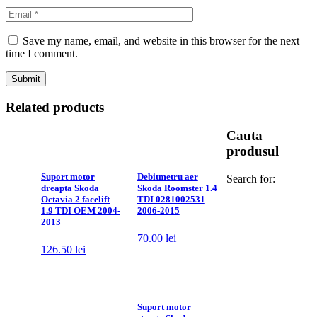
Save my name, email, and website in this browser for the next
time I comment.
Related products
Cauta
produsul
Suport motor
Debitmetru aer
Search for:
dreapta Skoda
Skoda Roomster 1.4
Octavia 2 facelift
TDI 0281002531
1.9 TDI OEM 2004-
2006-2015
2013
70.00
lei
126.50
lei
Suport motor