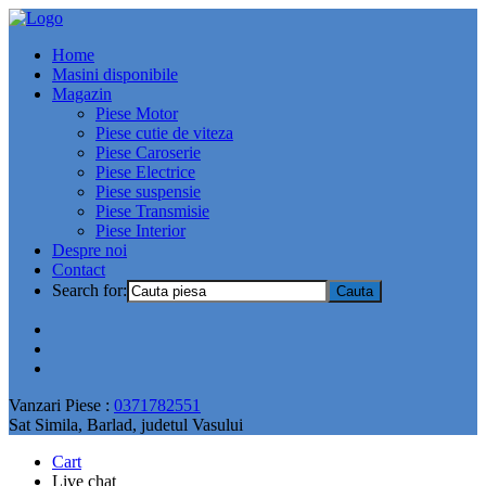
Home
Masini disponibile
Magazin
Piese Motor
Piese cutie de viteza
Piese Caroserie
Piese Electrice
Piese suspensie
Piese Transmisie
Piese Interior
Despre noi
Contact
Search for:
Vanzari Piese :
0371782551
Sat Simila, Barlad, judetul Vasului
Cart
Live chat