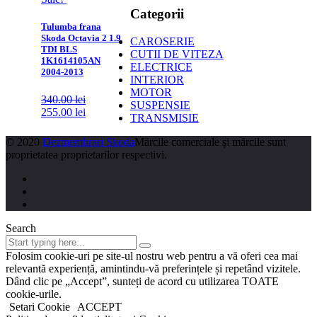
Categorii
Tulumba frana
Skoda Octavia 2 1.9
CAROSERIE
TDI BLS
CUTII DE VITEZA
1K1614105AN
ELECTRICE
2004-2013
INTERIOR
MOTOR
340.00
lei
SUSPENSIE
255.00
lei
TRANSMISIE
© 2020
Dezmembrari Skoda
Mărcile comerciale și mărcile sunt
proprietatea proprietarilor respectivi.
Search
Folosim cookie-uri pe site-ul nostru web pentru a vă oferi cea mai
relevantă experiență, amintindu-vă preferințele și repetând vizitele.
Dând clic pe „Accept”, sunteți de acord cu utilizarea TOATE
cookie-urile.
Setari Cookie
ACCEPT