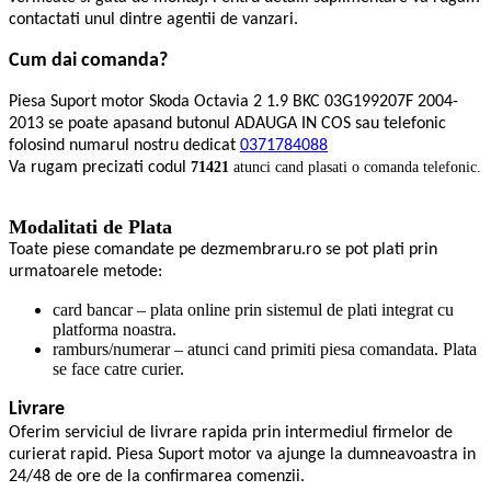
contactati unul dintre agentii de vanzari.
Cum dai comanda?
Piesa Suport motor Skoda Octavia 2 1.9 BKC 03G199207F 2004-
2013 se poate apasand butonul ADAUGA IN COS sau telefonic
folosind numarul nostru dedicat
0371784088
Va rugam precizati codul
71421
atunci cand plasati o comanda telefonic.
Modalitati de Plata
Toate piese comandate pe dezmembraru.ro se pot plati prin
urmatoarele metode:
card bancar – plata online prin sistemul de plati integrat cu
platforma noastra.
ramburs/numerar – atunci cand primiti piesa comandata. Plata
se face catre curier.
Livrare
Oferim serviciul de livrare rapida prin intermediul firmelor de
curierat rapid. Piesa Suport motor va ajunge la dumneavoastra in
24/48 de ore de la confirmarea comenzii.