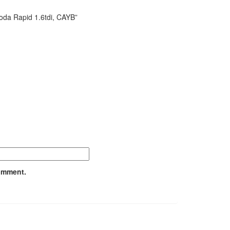
oda Rapid 1.6tdi, CAYB”
comment.