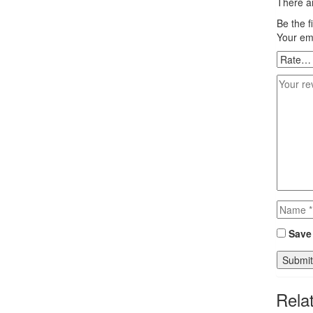
There ar
Be the 
Your ema
Save 
Rela