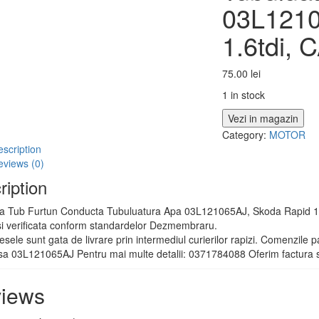
03L1210
1.6tdi, 
75.00
lei
1 in stock
Vezi in magazin
Category:
MOTOR
scription
eviews (0)
ription
 Tub Furtun Conducta Tubuluatura Apa 03L121065AJ, Skoda Rapid 1.6tdi
si verificata conform standardelor Dezmembraru.
esele sunt gata de livrare prin intermediul curierilor rapizi. Comenzile pa
a 03L121065AJ Pentru mai multe detalii: 0371784088 Oferim factura si
iews