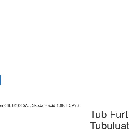
pa 03L121065AJ, Skoda Rapid 1.6tdi, CAYB
Tub Fur
Tubulua