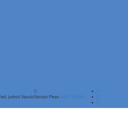
lad, judetul Vasului
Vanzari Piese :
0371782551