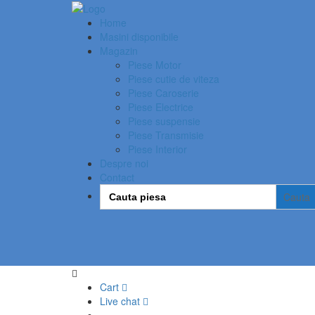
Home
Masini disponibile
Magazin
Piese Motor
Piese cutie de viteza
Piese Caroserie
Piese Electrice
Piese suspensie
Piese Transmisie
Piese Interior
Despre noi
Contact
Search
for:
Cart
Live chat