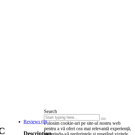
Search
Reviews (0)
Folosim cookie-uri pe site-ul nostru web
KC
pentru a vă oferi cea mai relevantă experiență,
Description
amintindu-vă preferințele și repetând vizitele.