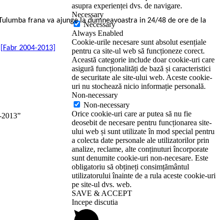
asupra experienței dvs. de navigare.
Necessary
sa Tulumba frana va ajunge la dumneavoastra in 24/48 de ore de la
Necessary
Always Enabled
Cookie-urile necesare sunt absolut esențiale
) [Fabr 2004-2013]
pentru ca site-ul web să funcționeze corect.
Această categorie include doar cookie-uri care
asigură funcționalități de bază și caracteristici
de securitate ale site-ului web. Aceste cookie-
uri nu stochează nicio informație personală.
Non-necessary
Non-necessary
Orice cookie-uri care ar putea să nu fie
-2013”
deosebit de necesare pentru funcționarea site-
ului web și sunt utilizate în mod special pentru
a colecta date personale ale utilizatorilor prin
analize, reclame, alte conținuturi încorporate
sunt denumite cookie-uri non-necesare. Este
obligatoriu să obțineți consimțământul
utilizatorului înainte de a rula aceste cookie-uri
pe site-ul dvs. web.
SAVE & ACCEPT
Incepe discutia