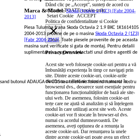
Dând clic pe „Accept”, sunteți de acord cu
utilizarea TOATE cookie-urile.
Marca & Model:
Skoda Octavia 2 (1Z3) [Fabr 2004-
Setari Cookie
ACCEPT
2013]
Politica de confidentialitate si Cookie
Piesa Tulumba frana Skoda Octavia 2 1.9 BKC 1K161410
2004-2013 provine de pe o masina
Skoda Octavia 2 (1Z3
Close
[Fabr 2004-2013]
. Toate piesele provenite de pe aceasta
masina sunt verificate si gata de montaj. Pentru detalii
Privacy Overview
suplimentare va rugam contactati unul dintre agentii de
Acest site web folosește cookie-uri pentru a vă
îmbunătăți experiența în timp ce navigați prin
site. Dintre aceste cookie-uri, cookie-urile
clasificate ca fiind necesare sunt stocate în
sand butonul ADAUGA IN COS sau telefonic folosind numarul nostru
browserul dvs., deoarece sunt esențiale pentru
funcționarea funcționalităților de bază ale site-
ului web. De asemenea, folosim cookie-uri
terțe care ne ajută să analizăm și să înțelegem
modul în care utilizați acest site web. Aceste
cookie-uri vor fi stocate în browser-ul dvs.
numai cu acordul dumneavoastră. De
asemenea, aveți opțiunea de a renunța la
aceste cookie-uri. Dar renunțarea la unele
.
dintre aceste cookie-uri poate avea un efect