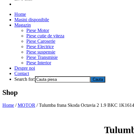
Home
Masini disponibile
Magazin
Piese Motor
Piese cutie de viteza
Piese Caroserie
Piese Electrice
Piese suspensie
Piese Transmisie
Piese Interior
Despre noi
Contact
Search for:
Shop
Home
/
MOTOR
/ Tulumba frana Skoda Octavia 2 1.9 BKC 1K16
Tulumb