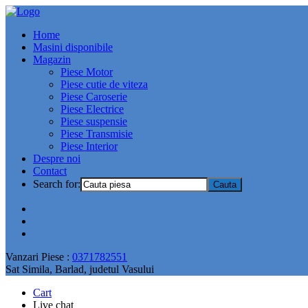
Home
Masini disponibile
Magazin
Piese Motor
Piese cutie de viteza
Piese Caroserie
Piese Electrice
Piese suspensie
Piese Transmisie
Piese Interior
Despre noi
Contact
Search for:
Vanzari Piese :
0371782551
Sat Simila, Barlad, judetul Vasului
Cart
Live chat