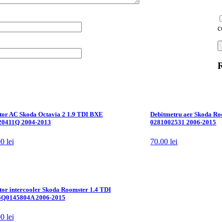
c
R
tor AC Skoda Octavia 2 1.9 TDI BXE
Debitmetru aer Skoda Ro
0411Q 2004-2013
0281002531 2006-2015
00
lei
70.00
lei
tor intercooler Skoda Roomster 1.4 TDI
Q0145804A 2006-2015
00
lei