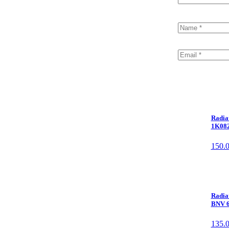
Radia
1K082
150.
Radia
BNV 6
135.