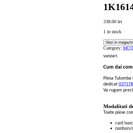
1K1614
338.00
lei
1 in stock
Vezi in magazin
Category:
MO
vanzari.
Cum dai com
Piesa Tulumba 
dedicat
037178
Va rugam preci
Modalitati d
Toate piese co
card banca
ramburs/n