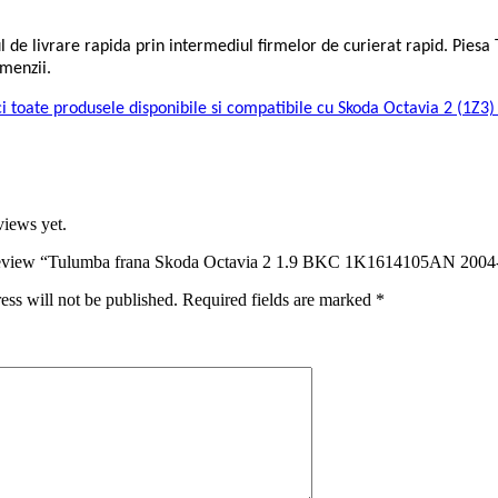
l de livrare rapida prin intermediul firmelor de curierat rapid. Pie
menzii.
ci toate produsele disponibile si compatibile cu Skoda Octavia 2 (1Z3
views yet.
o review “Tulumba frana Skoda Octavia 2 1.9 BKC 1K1614105AN 2004
ess will not be published.
Required fields are marked
*