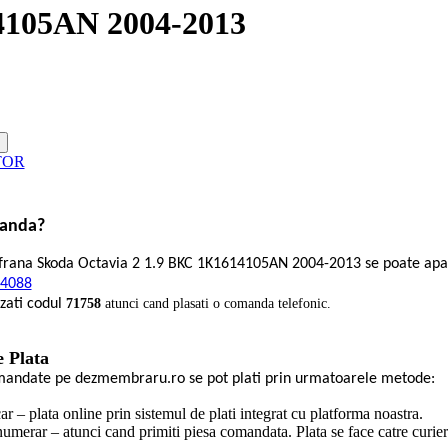
105AN 2004-2013
TOR
anda?
frana Skoda Octavia 2 1.9 BKC 1K1614105AN 2004-2013 se poate apa
4088
zati codul
71758
atunci cand plasati o comanda telefonic.
e Plata
mandate pe dezmembraru.ro se pot plati prin urmatoarele metode:
r – plata online prin sistemul de plati integrat cu platforma noastra.
umerar – atunci cand primiti piesa comandata. Plata se face catre curier