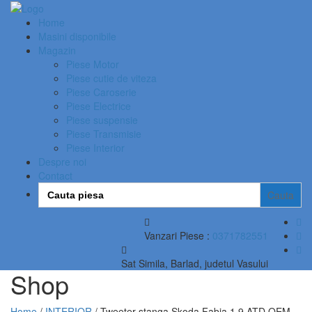
Home
Masini disponibile
Magazin
Piese Motor
Piese cutie de viteza
Piese Caroserie
Piese Electrice
Piese suspensie
Piese Transmisie
Piese Interior
Despre noi
Contact
Search
for:
Vanzari Piese :
0371782551
Sat Simila, Barlad, judetul Vasului
Shop
Home
/
INTERIOR
/ Tweeter stanga Skoda Fabia 1.9 ATD OEM