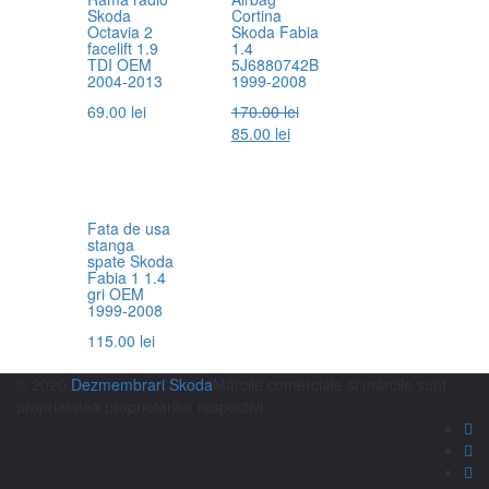
Skoda
Cortina
Octavia 2
Skoda Fabia
facelift 1.9
1.4
TDI OEM
5J6880742B
2004-2013
1999-2008
69.00
lei
170.00
lei
85.00
lei
Fata de usa
stanga
spate Skoda
Fabia 1 1.4
gri OEM
1999-2008
115.00
lei
© 2020
Dezmembrari Skoda
Mărcile comerciale și mărcile sunt
proprietatea proprietarilor respectivi.