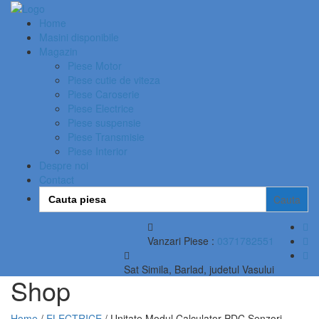
Home
Masini disponibile
Magazin
Piese Motor
Piese cutie de viteza
Piese Caroserie
Piese Electrice
Piese suspensie
Piese Transmisie
Piese Interior
Despre noi
Contact
Search
for:
Vanzari Piese :
0371782551
Sat Simila, Barlad, judetul Vasului
Shop
Home
/
ELECTRICE
/ Unitate Modul Calculator PDC Senzori