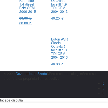
Roomster
Octavia 2
1.4 diesel
facelift 1.9
BNV OEM
TDI OEM
2006-2015
2004-2013
80.00
lei
40.25
lei
60.00
lei
Buton ASR
Skoda
Octavia 2
facelift 1.9
TDI OEM
2004-2013
46.00
lei
© 2020
Dezmembrari Skoda
Mărcile comerciale și mărcile sunt
proprietatea proprietarilor respectivi.
Incepe discutia