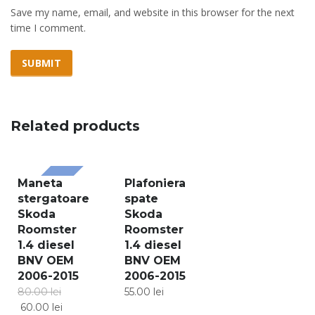
Save my name, email, and website in this browser for the next
time I comment.
Related products
Maneta
Plafoniera
SALE!
stergatoare
spate
Skoda
Skoda
Roomster
Roomster
1.4 diesel
1.4 diesel
BNV OEM
BNV OEM
2006-2015
2006-2015
80.00
lei
55.00
lei
60.00
lei