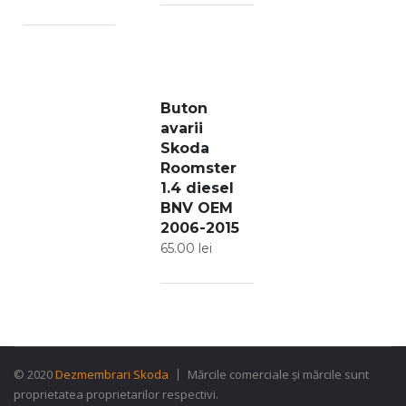
Buton
avarii
Skoda
Roomster
1.4 diesel
BNV OEM
2006-2015
65.00
lei
© 2020
Dezmembrari Skoda
Mărcile comerciale și mărcile sunt
proprietatea proprietarilor respectivi.