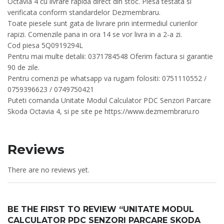
Octavia 4 cu livrare rapida direct din stoc. Piesa testata si
verificata conform standardelor Dezmembraru.
Toate piesele sunt gata de livrare prin intermediul curierilor
rapizi. Comenzile pana in ora 14 se vor livra in a 2-a zi.
Cod piesa 5Q0919294L
Pentru mai multe detalii: 0371784548 Oferim factura si garantie
90 de zile.
Pentru comenzi pe whatsapp va rugam folositi: 0751110552 /
0759396623 / 0749750421
Puteti comanda Unitate Modul Calculator PDC Senzori Parcare
Skoda Octavia 4, si pe site pe https://www.dezmembraru.ro
Reviews
There are no reviews yet.
BE THE FIRST TO REVIEW “UNITATE MODUL
CALCULATOR PDC SENZORI PARCARE SKODA