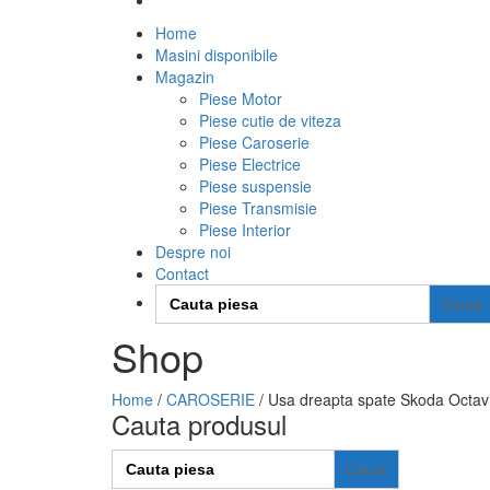
Home
Masini disponibile
Magazin
Piese Motor
Piese cutie de viteza
Piese Caroserie
Piese Electrice
Piese suspensie
Piese Transmisie
Piese Interior
Despre noi
Contact
Search
for:
Shop
Home
/
CAROSERIE
/ Usa dreapta spate Skoda Octavi
Cauta produsul
Search
for: