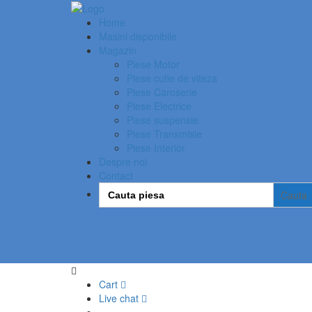
Home
Masini disponibile
Magazin
Piese Motor
Piese cutie de viteza
Piese Caroserie
Piese Electrice
Piese suspensie
Piese Transmisie
Piese Interior
Despre noi
Contact
Search
for:
Cart
Live chat