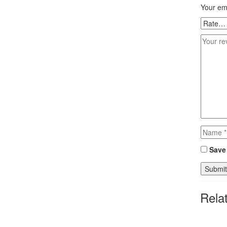
Your ema
Save 
Rela