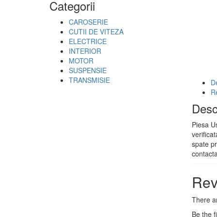
Categorii
CAROSERIE
CUTII DE VITEZA
ELECTRICE
INTERIOR
MOTOR
SUSPENSIE
TRANSMISIE
De
R
Desc
Piesa Us
verifica
spate pr
contact
Rev
There ar
Be the f