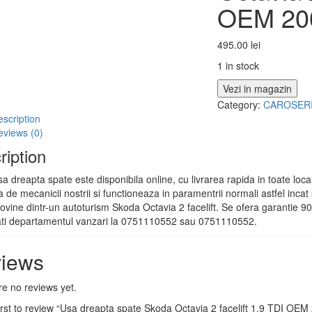
OEM 20
495.00
lei
1 in stock
Vezi in magazin
Category:
CAROSER
scription
eviews (0)
ription
a dreapta spate este disponibila online, cu livrarea rapida in toate loc
ta de mecanicii nostrii si functioneaza in paramentrii normali astfel inc
ovine dintr-un autoturism Skoda Octavia 2 facelift. Se ofera garantie 90 z
ati departamentul vanzari la 0751110552 sau 0751110552.
iews
e no reviews yet.
irst to review “Usa dreapta spate Skoda Octavia 2 facelift 1.9 TDI OE