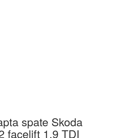
apta spate Skoda
2 facelift 1.9 TDI