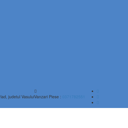
lad, judetul Vasului
Vanzari Piese :
0371782551