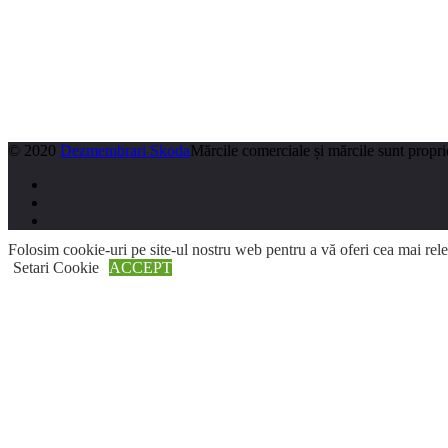
© 2020
Dezmembrari Skoda
Mărcile comerciale și mărcile sunt proprie
Folosim cookie-uri pe site-ul nostru web pentru a vă oferi cea mai rel
Search
Setari Cookie
ACCEPT
Close
Privacy Overview
Acest site web folosește cookie-uri pentru a vă îmbunătăți experiența în
esențiale pentru funcționarea func
...