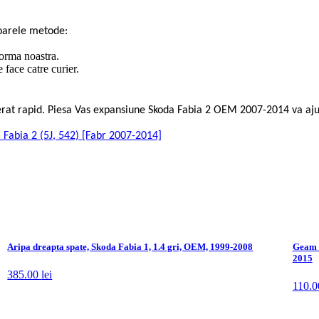
oarele metode:
forma noastra.
face catre curier.
rierat rapid. Piesa Vas expansiune Skoda Fabia 2 OEM 2007-2014 va a
a Fabia 2 (5J, 542) [Fabr 2007-2014]
Aripa dreapta spate, Skoda Fabia 1, 1.4 gri, OEM, 1999-2008
Geam u
2015
385.00
lei
110.