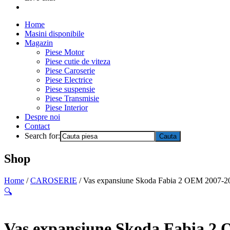
Home
Masini disponibile
Magazin
Piese Motor
Piese cutie de viteza
Piese Caroserie
Piese Electrice
Piese suspensie
Piese Transmisie
Piese Interior
Despre noi
Contact
Search for:
Shop
Home
/
CAROSERIE
/ Vas expansiune Skoda Fabia 2 OEM 2007-2
🔍
Vas expansiune Skoda Fabia 2