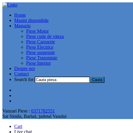
Home
Masini disponibile
Magazin
Piese Motor
Piese cutie de viteza
Piese Caroserie
Piese Electrice
Piese suspensie
Piese Transmisie
Piese Interior
Despre noi
Contact
Search for:
Vanzari Piese :
0371782551
Sat Simila, Barlad, judetul Vasului
Cart
Live chat