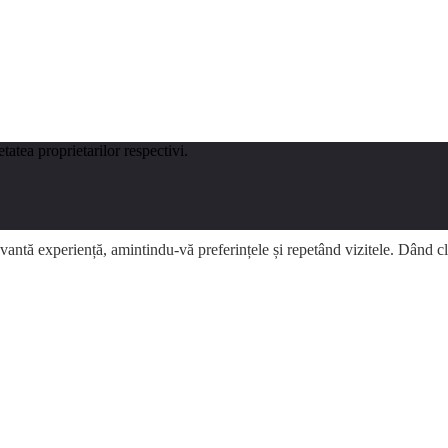
tatea proprietarilor respectivi.
evantă experiență, amintindu-vă preferințele și repetând vizitele. Dând 
 timp ce navigați prin site. Dintre aceste cookie-uri, cookie-urile clasif