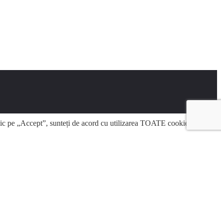
clic pe „Accept”, sunteți de acord cu utilizarea TOATE cookie-urile.
icate ca fiind necesare sunt stocate în browserul dvs., deoarece sunt