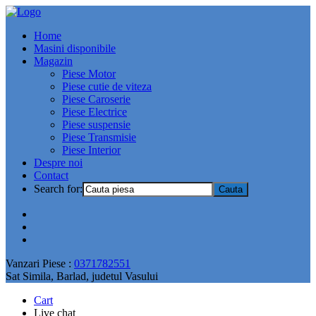
Home
Masini disponibile
Magazin
Piese Motor
Piese cutie de viteza
Piese Caroserie
Piese Electrice
Piese suspensie
Piese Transmisie
Piese Interior
Despre noi
Contact
Search for:
Vanzari Piese :
0371782551
Sat Simila, Barlad, judetul Vasului
Cart
Live chat