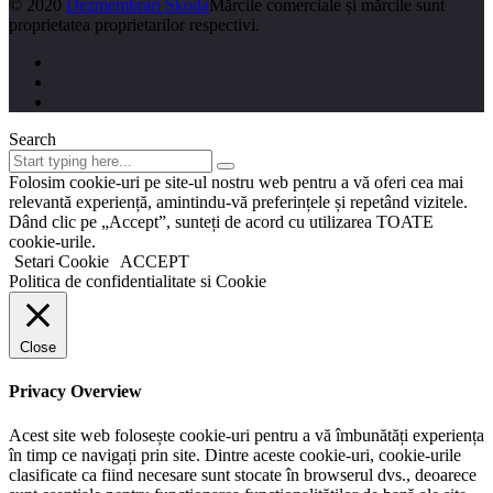
© 2020
Dezmembrari Skoda
Mărcile comerciale și mărcile sunt
proprietatea proprietarilor respectivi.
Search
Folosim cookie-uri pe site-ul nostru web pentru a vă oferi cea mai
relevantă experiență, amintindu-vă preferințele și repetând vizitele.
Dând clic pe „Accept”, sunteți de acord cu utilizarea TOATE
cookie-urile.
Setari Cookie
ACCEPT
Politica de confidentialitate si Cookie
Close
Privacy Overview
Acest site web folosește cookie-uri pentru a vă îmbunătăți experiența
în timp ce navigați prin site. Dintre aceste cookie-uri, cookie-urile
clasificate ca fiind necesare sunt stocate în browserul dvs., deoarece