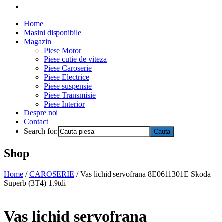
Home
Masini disponibile
Magazin
Piese Motor
Piese cutie de viteza
Piese Caroserie
Piese Electrice
Piese suspensie
Piese Transmisie
Piese Interior
Despre noi
Contact
Search for:
Shop
Home
/
CAROSERIE
/ Vas lichid servofrana 8E0611301E Skoda
Superb (3T4) 1.9tdi
Vas lichid servofrana