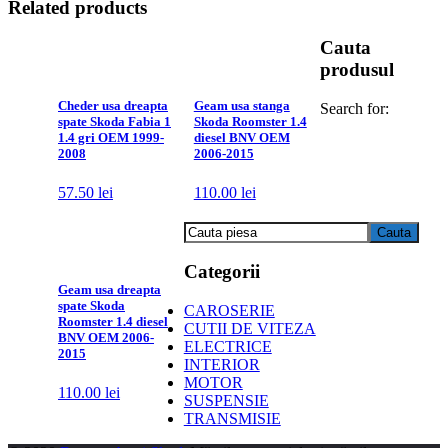
Related products
Cauta
produsul
Cheder usa dreapta
Geam usa stanga
Search for:
spate Skoda Fabia 1
Skoda Roomster 1.4
1.4 gri OEM 1999-
diesel BNV OEM
2008
2006-2015
57.50
lei
110.00
lei
Categorii
Geam usa dreapta
spate Skoda
CAROSERIE
Roomster 1.4 diesel
CUTII DE VITEZA
BNV OEM 2006-
ELECTRICE
2015
INTERIOR
MOTOR
110.00
lei
SUSPENSIE
TRANSMISIE