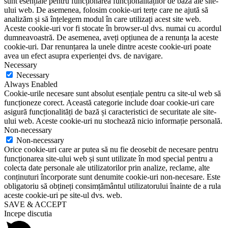
sunt esențiale pentru funcționarea funcționalităților de bază ale site-
ului web. De asemenea, folosim cookie-uri terțe care ne ajută să
analizăm și să înțelegem modul în care utilizați acest site web.
Aceste cookie-uri vor fi stocate în browser-ul dvs. numai cu acordul
dumneavoastră. De asemenea, aveți opțiunea de a renunța la aceste
cookie-uri. Dar renunțarea la unele dintre aceste cookie-uri poate
avea un efect asupra experienței dvs. de navigare.
Necessary
Necessary
Always Enabled
Cookie-urile necesare sunt absolut esențiale pentru ca site-ul web să
funcționeze corect. Această categorie include doar cookie-uri care
asigură funcționalități de bază și caracteristici de securitate ale site-
ului web. Aceste cookie-uri nu stochează nicio informație personală.
Non-necessary
Non-necessary
Orice cookie-uri care ar putea să nu fie deosebit de necesare pentru
funcționarea site-ului web și sunt utilizate în mod special pentru a
colecta date personale ale utilizatorilor prin analize, reclame, alte
conținuturi încorporate sunt denumite cookie-uri non-necesare. Este
obligatoriu să obțineți consimțământul utilizatorului înainte de a rula
aceste cookie-uri pe site-ul dvs. web.
SAVE & ACCEPT
Incepe discutia