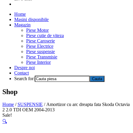
Home
Masini disponibile
Magazin
Piese Motor
Piese cutie de viteza
Piese Caroserie
Piese Electrice
Piese suspensie
Piese Transmisie
Piese Interior
Despre noi
Contact
Search for:
Shop
Home
/
SUSPENSIE
/ Amortizor cu arc dreapta fata Skoda Octavia
2 2.0 TDI OEM 2004-2013
Sale!
🔍