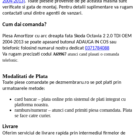
2004-2013]
. Toate piesele provenite de pe aceasta masina sunt
verificate si gata de montaj. Pentru detalii suplimentare va rugam
contactati unul dintre agentii de vanzari.
Cum dai comanda?
Piesa Amortizor cu arc dreapta fata Skoda Octavia 2 2.0 TDI OEM
2004-2013 se poate apasand butonul ADAUGA IN COS sau
telefonic folosind numarul nostru dedicat
0371784088
Va rugam precizati codul
A69967
atunci cand plasati o comanda
telefonic.
Modalitati de Plata
Toate piese comandate pe dezmembraru.ro se pot plati prin
urmatoarele metode:
card bancar – plata online prin sistemul de plati integrat cu
platforma noastra.
ramburs/numerar – atunci cand primiti piesa comandata. Plata
se face catre curier.
Livrare
Oferim serviciul de livrare rapida prin intermediul firmelor de