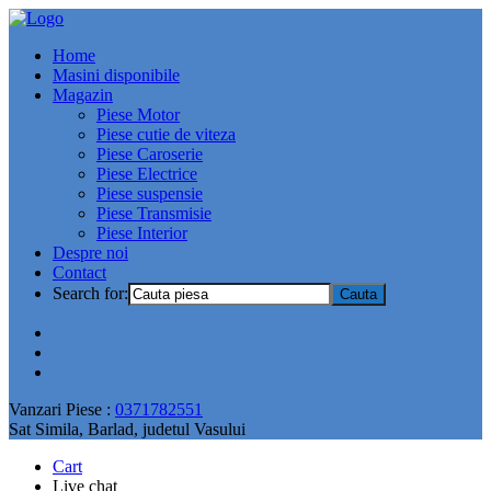
Home
Masini disponibile
Magazin
Piese Motor
Piese cutie de viteza
Piese Caroserie
Piese Electrice
Piese suspensie
Piese Transmisie
Piese Interior
Despre noi
Contact
Search for:
Vanzari Piese :
0371782551
Sat Simila, Barlad, judetul Vasului
Cart
Live chat