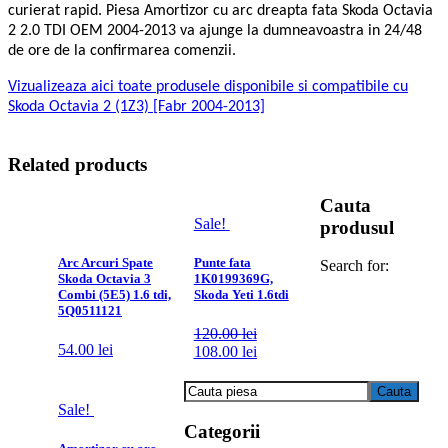
curierat rapid. Piesa Amortizor cu arc dreapta fata Skoda Octavia
2 2.0 TDI OEM 2004-2013 va ajunge la dumneavoastra in 24/48
de ore de la confirmarea comenzii.
Vizualizeaza aici toate produsele disponibile si compatibile cu
Skoda Octavia 2 (1Z3) [Fabr 2004-2013]
Related products
Cauta
Sale!
produsul
Arc Arcuri Spate
Punte fata
Search for:
Skoda Octavia 3
1K0199369G,
Combi (5E5) 1.6 tdi,
Skoda Yeti 1.6tdi
5Q0511121
120.00
lei
54.00
lei
108.00
lei
Sale!
Categorii