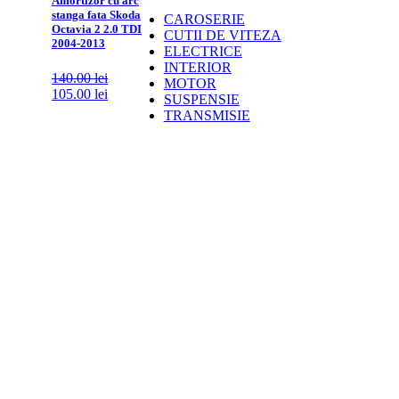
Amortizor cu arc
stanga fata Skoda
CAROSERIE
Octavia 2 2.0 TDI
CUTII DE VITEZA
2004-2013
ELECTRICE
INTERIOR
140.00
lei
MOTOR
105.00
lei
SUSPENSIE
TRANSMISIE