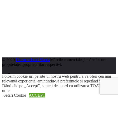
© 2020
Dezmembrari Skoda
Mărcile comerciale și mărcile sunt
proprietatea proprietarilor respectivi.
Folosim cookie-uri pe site-ul nostru web pentru a vă oferi cea mai
relevantă experiență, amintindu-vă preferințele și repetând vizitele.
Dând clic pe „Accept”, sunteți de acord cu utilizarea TOATE cookie-
urile.
Search
Setari Cookie
ACCEPT
Close