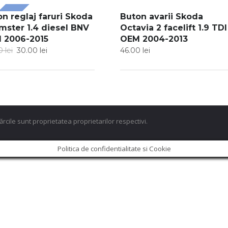
n reglaj faruri Skoda
Buton avarii Skoda
LE!
mster 1.4 diesel BNV
Octavia 2 facelift 1.9 TDI
 2006-2015
OEM 2004-2013
00
lei
30.00
lei
46.00
lei
ărcile sunt proprietatea proprietarilor respectivi.
Politica de confidentialitate si Cookie