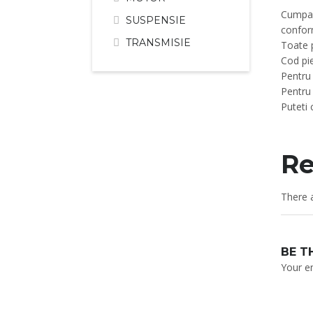
Cumpara
SUSPENSIE
confor
TRANSMISIE
Toate p
Cod pi
Pentru 
Pentru
Puteti
Re
There a
BE T
Your em