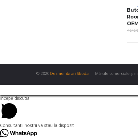
Buto
SA
Roo
OEM
40.
© 2020
Dezmembrari Skoda
Mărcile comerciale și m
Incepe discutia
Consultantii nostrii va stau la dispozit