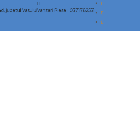
ad, judetul Vasului
Vanzari Piese :
0371782551