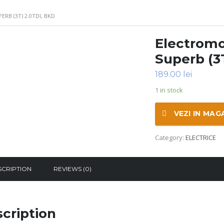
RB (3T) 2.0TDI, BKD
Electromo
Superb (3T
189.00
lei
1 in stock
VEZI IN MAG
Category:
ELECTRICE
SCRIPTION
REVIEWS (0)
cription