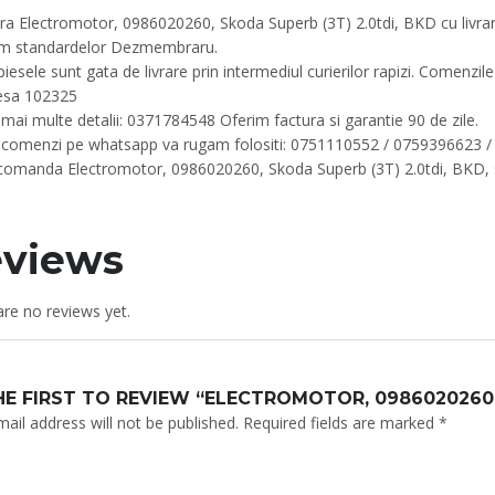
 Electromotor, 0986020260, Skoda Superb (3T) 2.0tdi, BKD cu livrare r
m standardelor Dezmembraru.
iesele sunt gata de livrare prin intermediul curierilor rapizi. Comenzile 
esa 102325
mai multe detalii: 0371784548 Oferim factura si garantie 90 de zile.
 comenzi pe whatsapp va rugam folositi: 0751110552 / 0759396623 
 comanda Electromotor, 0986020260, Skoda Superb (3T) 2.0tdi, BKD, 
views
re no reviews yet.
HE FIRST TO REVIEW “ELECTROMOTOR, 0986020260, 
ail address will not be published.
Required fields are marked
*