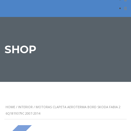
SHOP
HOME
/
INTERIOR
/ MOTORAS CLAPETA AEROTERMA BORD SKODA FABIA 2
6Q1819379C 2007-2014