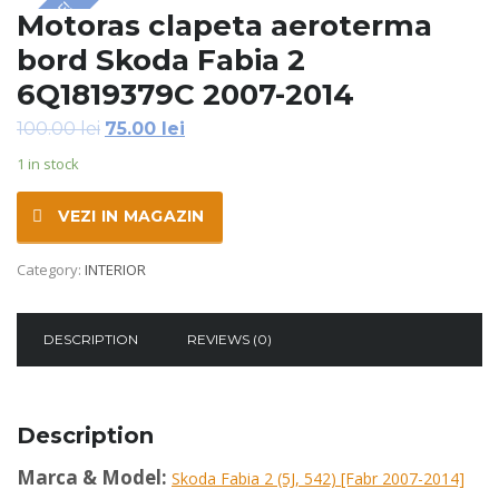
SALE!
Motoras clapeta aeroterma
bord Skoda Fabia 2
6Q1819379C 2007-2014
100.00
lei
75.00
lei
1 in stock
VEZI IN MAGAZIN
Category:
INTERIOR
DESCRIPTION
REVIEWS (0)
Description
Marca & Model:
Skoda Fabia 2 (5J, 542) [Fabr 2007-2014]