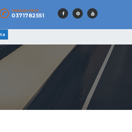
VANZARI PIESE :
0371782551