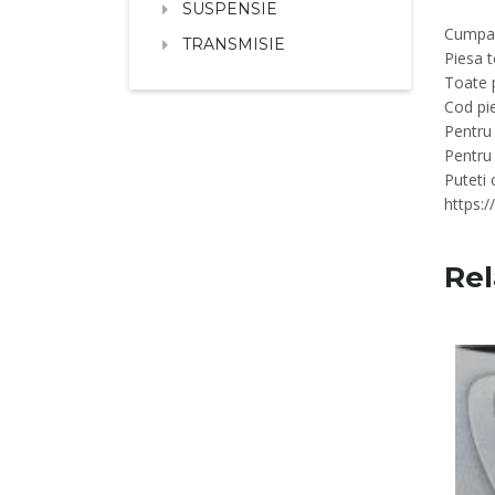
SUSPENSIE
Cumpar
TRANSMISIE
Piesa 
Toate p
Cod pi
Pentru 
Pentru
Puteti
https:
Rel