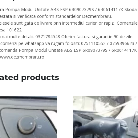
a Pompa Modul Unitate ABS ESP 6R0907379S / 6R0614117K Skoda Roomst
testata si verificata conform standardelor Dezmembraru.
iesele sunt gata de livrare prin intermediul curierilor rapizi. Comenzile 
esa 101622
mai multe detalii: 0371784548 Oferim factura si garantie 90 de zile.
 comenzi pe whatsapp va rugam folositi: 0751110552 / 0759396623 
 comanda Pompa Modul Unitate ABS ESP 6R0907379S / 6R0614117K Sko
//www.dezmembraru.ro
ated products