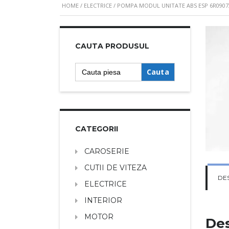
HOME
/
ELECTRICE
/ POMPA MODUL UNITATE ABS ESP 6R090737
CAUTA PRODUSUL
Search
for:
CATEGORII
CAROSERIE
CUTII DE VITEZA
DE
ELECTRICE
INTERIOR
MOTOR
Des