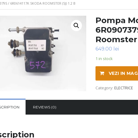
9S / 6R0614117K SKODA ROOMSTER (5J) 1.2 B
Pompa Mo
6R0907379
Roomster (
649.00
lei
1 in stock
VEZI IN MA
Category:
ELECTRICE
SCRIPTION
REVIEWS (0)
cription