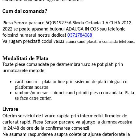
contactati unul dintre agentii de vanzari.
Cum dai comanda?
Piesa Senzor parcare 5Q0919275A Skoda Octavia 1.6 CLHA 2012-
2022 se poate apasand butonul ADAUGA IN COS sau telefonic
folosind numarul nostru dedicat
0371784088
Va rugam precizati codul
76122
atunci cand plasati o comanda telefonic.
Modalitati de Plata
Toate piese comandate pe dezmembraru.ro se pot plati prin
urmatoarele metode:
card bancar – plata online prin sistemul de plati integrat cu
platforma noastra.
ramburs/numerar – atunci cand primiti piesa comandata. Plata
se face catre curier.
Livrare
Oferim serviciul de livrare rapida prin intermediul firmelor de
curierat rapid. Piesa Senzor parcare va ajunge la dumneavoastra
in 24/48 de ore de la confirmarea comenzii.
Ne asumam raspunderea asupra coletelor ajunse deteriorate la