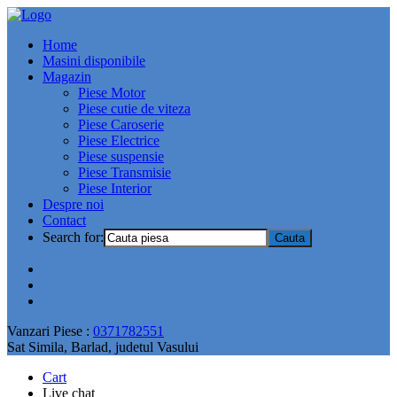
Home
Masini disponibile
Magazin
Piese Motor
Piese cutie de viteza
Piese Caroserie
Piese Electrice
Piese suspensie
Piese Transmisie
Piese Interior
Despre noi
Contact
Search for:
Vanzari Piese :
0371782551
Sat Simila, Barlad, judetul Vasului
Cart
Live chat