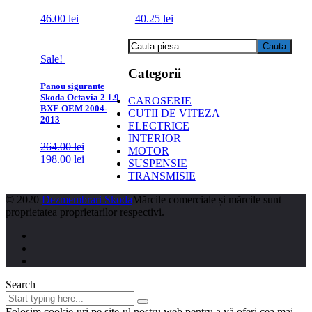
46.00
lei
40.25
lei
Sale!
Categorii
Panou sigurante
Skoda Octavia 2 1.9
CAROSERIE
BXE OEM 2004-
CUTII DE VITEZA
2013
ELECTRICE
INTERIOR
264.00
lei
MOTOR
198.00
lei
SUSPENSIE
TRANSMISIE
© 2020
Dezmembrari Skoda
Mărcile comerciale și mărcile sunt
proprietatea proprietarilor respectivi.
Search
Folosim cookie-uri pe site-ul nostru web pentru a vă oferi cea mai