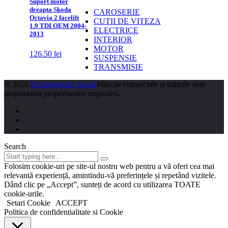
Suport motor
dreapta Skoda
CAROSERIE
Octavia 2 facelift
CUTII DE VITEZA
1.9 TDI OEM 2004-
ELECTRICE
2013
INTERIOR
MOTOR
126.50
lei
SUSPENSIE
TRANSMISIE
© 2020
Dezmembrari Skoda
Mărcile comerciale și mărcile sunt
proprietatea proprietarilor respectivi.
Search
Folosim cookie-uri pe site-ul nostru web pentru a vă oferi cea mai
relevantă experiență, amintindu-vă preferințele și repetând vizitele.
Dând clic pe „Accept”, sunteți de acord cu utilizarea TOATE
cookie-urile.
Setari Cookie
ACCEPT
Politica de confidentialitate si Cookie