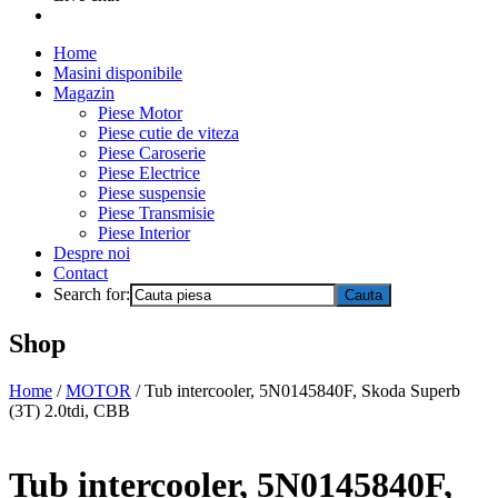
Home
Masini disponibile
Magazin
Piese Motor
Piese cutie de viteza
Piese Caroserie
Piese Electrice
Piese suspensie
Piese Transmisie
Piese Interior
Despre noi
Contact
Search for:
Shop
Home
/
MOTOR
/ Tub intercooler, 5N0145840F, Skoda Superb
(3T) 2.0tdi, CBB
Tub intercooler, 5N0145840F,