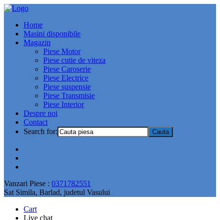
Home
Masini disponibile
Magazin
Piese Motor
Piese cutie de viteza
Piese Caroserie
Piese Electrice
Piese suspensie
Piese Transmisie
Piese Interior
Despre noi
Contact
Search for:
Vanzari Piese :
0371782551
Sat Simila, Barlad, judetul Vasului
Cart
Live chat