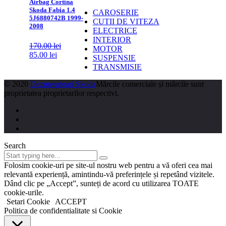
Airbag Cortina
Skoda Fabia 1.4
CAROSERIE
5J6880742B 1999-
CUTII DE VITEZA
2008
ELECTRICE
INTERIOR
170.00
lei
MOTOR
85.00
lei
SUSPENSIE
TRANSMISIE
© 2020
Dezmembrari Skoda
Mărcile comerciale și mărcile sunt
proprietatea proprietarilor respectivi.
Search
Folosim cookie-uri pe site-ul nostru web pentru a vă oferi cea mai
relevantă experiență, amintindu-vă preferințele și repetând vizitele.
Dând clic pe „Accept”, sunteți de acord cu utilizarea TOATE
cookie-urile.
Setari Cookie
ACCEPT
Politica de confidentialitate si Cookie