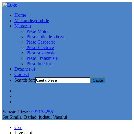
Home
Masini disponibile
Magazin
Piese Motor
Piese cutie de viteza
Piese Caroserie
Piese Electrice
Piese suspensie
Piese Transmisie
Piese Interior
Despre noi
Contact
Search for:
Vanzari Piese :
0371782551
Sat Simila, Barlad, judetul Vasului
Cart
Live chat