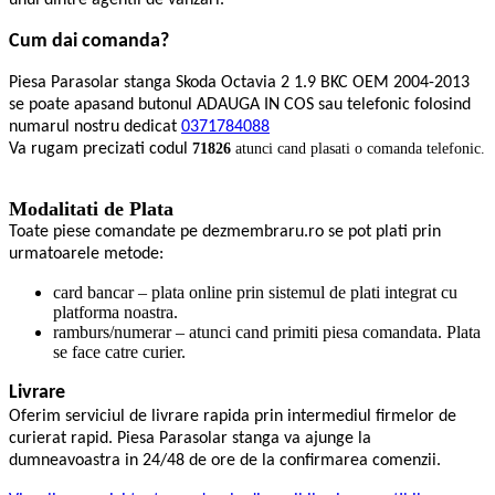
unul dintre agentii de vanzari.
Cum dai comanda?
Piesa Parasolar stanga Skoda Octavia 2 1.9 BKC OEM 2004-2013
se poate apasand butonul ADAUGA IN COS sau telefonic folosind
numarul nostru dedicat
0371784088
Va rugam precizati codul
71826
atunci cand plasati o comanda telefonic.
Modalitati de Plata
Toate piese comandate pe dezmembraru.ro se pot plati prin
urmatoarele metode:
card bancar – plata online prin sistemul de plati integrat cu
platforma noastra.
ramburs/numerar – atunci cand primiti piesa comandata. Plata
se face catre curier.
Livrare
Oferim serviciul de livrare rapida prin intermediul firmelor de
curierat rapid. Piesa Parasolar stanga va ajunge la
dumneavoastra in 24/48 de ore de la confirmarea comenzii.